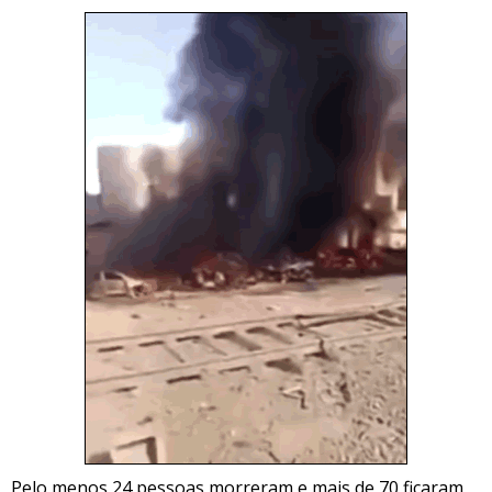
Pelo menos 24 pessoas morreram e mais de 70 ficaram