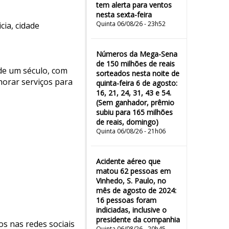
tem alerta para ventos
nesta sexta-feira
Quinta 06/08/26 - 23h52
cia, cidade
Números da Mega-Sena
de 150 milhões de reais
 de um século, com
sorteados nesta noite de
horar serviços para
quinta-feira 6 de agosto:
16, 21, 24, 31, 43 e 54.
(Sem ganhador, prêmio
subiu para 165 milhões
de reais, domingo)
Quinta 06/08/26 - 21h06
Acidente aéreo que
matou 62 pessoas em
Vinhedo, S. Paulo, no
mês de agosto de 2024:
16 pessoas foram
indiciadas, inclusive o
presidente da companhia
os nas redes sociais
Quinta 06/08/26 - 20h45