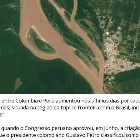
 entre Colômbia e Peru aumentou nos últimos dias por caus
as, situada na região da tríplice fronteira com o Brasil, inc
r.
quando o Congresso peruano aprovou, em junho, a criação 
ue o presidente colombiano Gustavo Petro classificou como