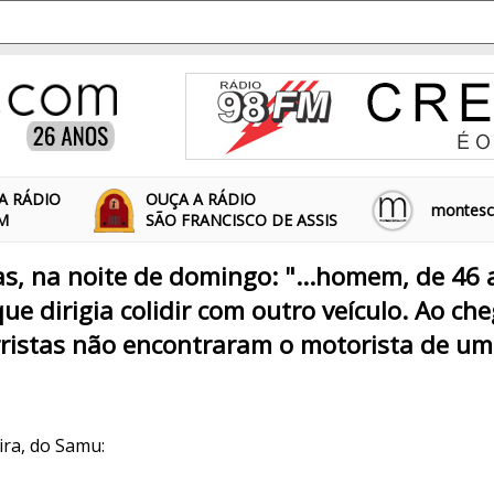
A RÁDIO
OUÇA A RÁDIO
montescl
FM
SÃO FRANCISCO DE ASSIS
s, na noite de domingo: "...homem, de 46
que dirigia colidir com outro veículo. Ao c
orristas não encontraram o motorista de um
ra, do Samu: