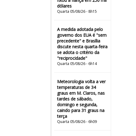
fixou a fiança em 250 mil
dólares
Quarta 05/08/26 - 8h15
A medida adotada pelo
governo dos EUA é "sem
precedente" e Brasília
discute nesta quarta-feira
se adota o critério da
"reciprocidade"
Quarta 05/08/26 - 6h14
Meteorologia volta a ver
temperaturas de 34
graus em M. Claros, nas
tardes de sábado,
domingo e segunda,
caindo para 31 graus na
terça
Quarta 05/08/26 - 6h09