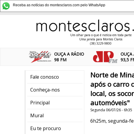
Receba as notícias do montesclaros.com pelo WhatsApp
Um olhar para o que é notícia em toda parte
Uma janela para Montes Claros
(38) 3229-9800
OUÇA A RÁDIO
OUÇA 
98 FM
93,5 
Norte de Mina
Fale conosco
após o carro 
Conheça-nos
local, os soc
automóveis"
Principal
Segunda 06/07/26 - 6h35
Mural
6h25m, segunda-fei
Eu te procuro