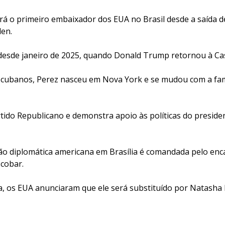
rá o primeiro embaixador dos EUA no Brasil desde a saída d
den.
desde janeiro de 2025, quando Donald Trump retornou à Cas
s cubanos, Perez nasceu em Nova York e se mudou com a famí
rtido Republicano e demonstra apoio às políticas do presiden
ão diplomática americana em Brasília é comandada pelo en
scobar.
 os EUA anunciaram que ele será substituído por Natasha F