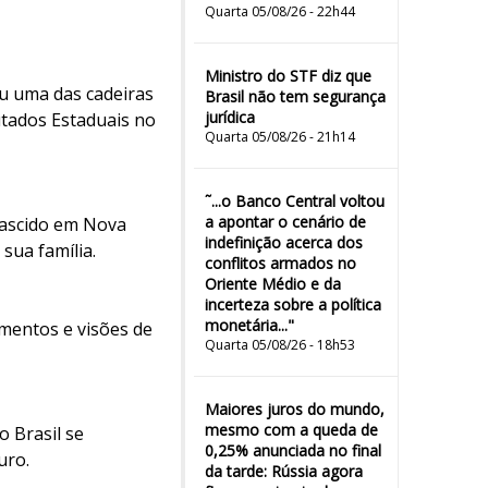
Quarta 05/08/26 - 22h44
Ministro do STF diz que
iu uma das cadeiras
Brasil não tem segurança
jurídica
tados Estaduais no
Quarta 05/08/26 - 21h14
˜...o Banco Central voltou
a apontar o cenário de
nascido em Nova
indefinição acerca dos
sua família.
conflitos armados no
Oriente Médio e da
incerteza sobre a política
monetária..."
amentos e visões de
Quarta 05/08/26 - 18h53
Maiores juros do mundo,
mesmo com a queda de
 Brasil se
0,25% anunciada no final
uro.
da tarde: Rússia agora