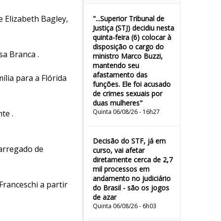
e Elizabeth Bagley,
"...Superior Tribunal de
Justiça (STJ) decidiu nesta
quinta-feira (6) colocar à
disposição o cargo do
a Branca .
ministro Marco Buzzi,
mantendo seu
afastamento das
lia para a Flórida
funções. Ele foi acusado
de crimes sexuais por
duas mulheres"
Quinta 06/08/26 - 16h27
te .
Decisão do STF, já em
carregado de
curso, vai afetar
diretamente cerca de 2,7
mil processos em
andamento no judiciário
ranceschi a partir
do Brasil - são os jogos
de azar
Quinta 06/08/26 - 6h03