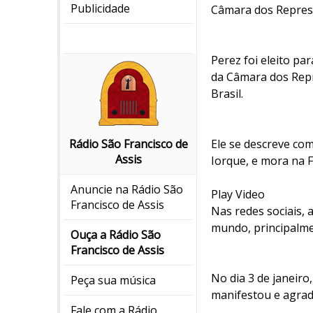
Publicidade
Câmara dos Represe
Perez foi eleito p
da Câmara dos Repr
Brasil.
Ele se descreve co
Rádio São Francisco de
Assis
Iorque, e mora na F
Anuncie na Rádio São
Play Video
Francisco de Assis
Nas redes sociais,
mundo, principalmen
Ouça a Rádio São
Francisco de Assis
No dia 3 de janeir
Peça sua música
manifestou e agrad
Fale com a Rádio