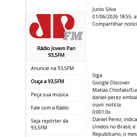
Junio Silva
01/06/2026 18:55, a
Compartilhar notíc
Rádio Jovem Pan
93,5FM
Anuncie na 93,5FM
Siga
Ouça a 93,5FM
Google Discover
Matias Chiofalo/Eu
Peça sua música
daniel-perez-embai
ouvir notícia
Fale com a Rádio
0:001.0x
Daniel Perez, indi
Seja repórter da
Unidos no Brasil, é
93,5FM
Republicano, o mes