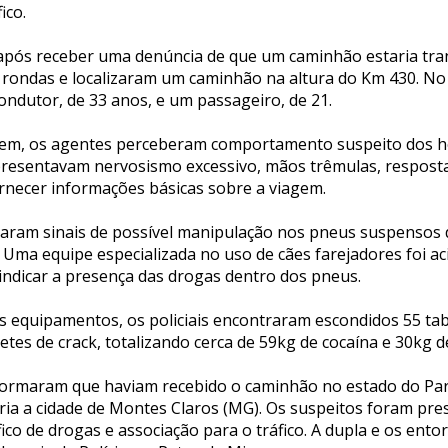
ico.
 após receber uma denúncia de que um caminhão estaria tr
am rondas e localizaram um caminhão na altura do Km 430. No
ondutor, de 33 anos, e um passageiro, de 21.
em, os agentes perceberam comportamento suspeito dos 
presentavam nervosismo excessivo, mãos trêmulas, resposta
necer informações básicas sobre a viagem.
ficaram sinais de possível manipulação nos pneus suspensos 
. Uma equipe especializada no uso de cães farejadores foi a
indicar a presença das drogas dentro dos pneus.
s equipamentos, os policiais encontraram escondidos 55 tabl
letes de crack, totalizando cerca de 59kg de cocaína e 30kg d
formaram que haviam recebido o caminhão no estado do Par
eria a cidade de Montes Claros (MG). Os suspeitos foram pre
fico de drogas e associação para o tráfico. A dupla e os ent