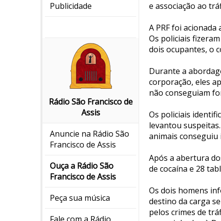
e associação ao tráf
Publicidade
A PRF foi acionada
Os policiais fizer
dois ocupantes, o c
Durante a abordag
corporação, eles a
não conseguiam for
Rádio São Francisco de
Assis
Os policiais identi
levantou suspeitas
Anuncie na Rádio São
animais conseguiu 
Francisco de Assis
Após a abertura do
Ouça a Rádio São
de cocaína e 28 tab
Francisco de Assis
Os dois homens in
Peça sua música
destino da carga s
pelos crimes de trá
Fale com a Rádio