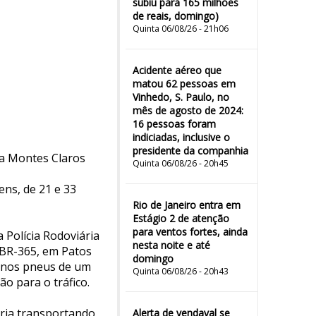
subiu para 165 milhões
de reais, domingo)
Quinta 06/08/26 - 21h06
Acidente aéreo que
matou 62 pessoas em
Vinhedo, S. Paulo, no
mês de agosto de 2024:
16 pessoas foram
indiciadas, inclusive o
presidente da companhia
ra Montes Claros
Quinta 06/08/26 - 20h45
ns, de 21 e 33
Rio de Janeiro entra em
Estágio 2 de atenção
para ventos fortes, ainda
 Polícia Rodoviária
nesta noite e até
a BR-365, em Patos
domingo
s nos pneus de um
Quinta 06/08/26 - 20h43
o para o tráfico.
ria transportando
Alerta de vendaval se