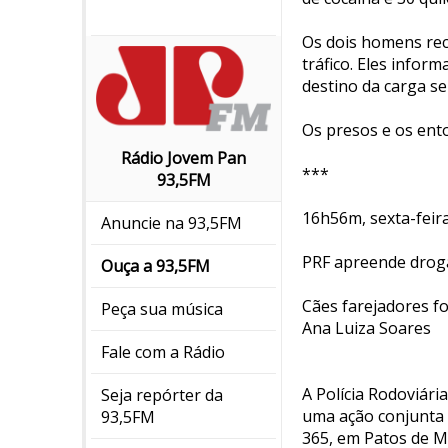
Os dois homens rec
tráfico. Eles info
destino da carga se
Os presos e os ent
Rádio Jovem Pan
***
93,5FM
16h56m, sexta-feira
Anuncie na 93,5FM
PRF apreende drog
Ouça a 93,5FM
Cães farejadores f
Peça sua música
Ana Luiza Soares
Fale com a Rádio
A Polícia Rodoviári
Seja repórter da
uma ação conjunta c
93,5FM
365, em Patos de M