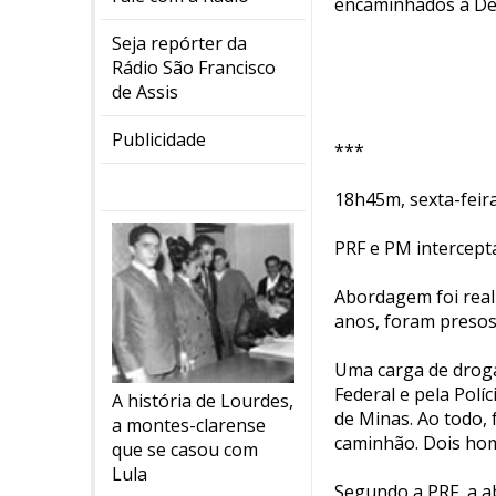
encaminhados à Del
Seja repórter da
Rádio São Francisco
de Assis
Publicidade
***
18h45m, sexta-feir
PRF e PM intercept
Abordagem foi real
anos, foram presos 
Uma carga de droga
Federal e pela Polí
A história de Lourdes,
de Minas. Ao todo,
a montes-clarense
caminhão. Dois home
que se casou com
Lula
Segundo a PRF, a a