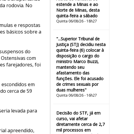
estende a Minas e ao
da rodovia. No
Norte de Minas, desta
quinta-feira a sábado
Quinta 06/08/26 - 18h27
êmulas e respostas
hes básicos sobre a
"...Superior Tribunal de
Justiça (STJ) decidiu nesta
quinta-feira (6) colocar à
s suspensos do
disposição o cargo do
s Ostensivas com
ministro Marco Buzzi,
es farejadores, foi
mantendo seu
afastamento das
funções. Ele foi acusado
am escondidos em
de crimes sexuais por
duas mulheres"
ndo cerca de 59
Quinta 06/08/26 - 16h27
seria levada para
Decisão do STF, já em
curso, vai afetar
diretamente cerca de 2,7
ial apreendido,
mil processos em