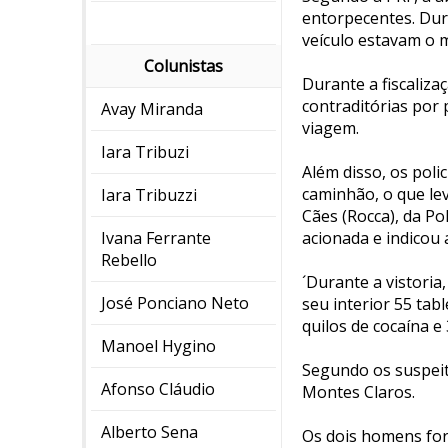
entorpecentes. Dur
veículo estavam o m
Colunistas
Durante a fiscaliz
contraditórias por 
Avay Miranda
viagem.
Iara Tribuzi
Além disso, os poli
caminhão, o que le
Iara Tribuzzi
Cães (Rocca), da Po
Ivana Ferrante
acionada e indicou 
Rebello
´Durante a vistoria
José Ponciano Neto
seu interior 55 tabl
quilos de cocaína e
Manoel Hygino
Segundo os suspeit
Afonso Cláudio
Montes Claros.
Alberto Sena
Os dois homens for