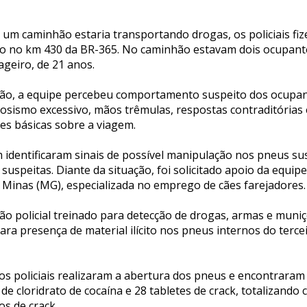
 um caminhão estaria transportando drogas, os policiais fi
ulo no km 430 da BR-365. No caminhão estavam dois ocupante
geiro, de 21 anos.
ação, a equipe percebeu comportamento suspeito dos ocupan
sismo excessivo, mãos trêmulas, respostas contraditórias
es básicas sobre a viagem.
 identificaram sinais de possível manipulação nos pneus su
uspeitas. Diante da situação, foi solicitado apoio da equip
e Minas (MG), especializada no emprego de cães farejadores.
ão policial treinado para detecção de drogas, armas e muni
para presença de material ilícito nos pneus internos do terce
 os policiais realizaram a abertura dos pneus e encontrara
 de cloridrato de cocaína e 28 tabletes de crack, totalizando 
los de crack