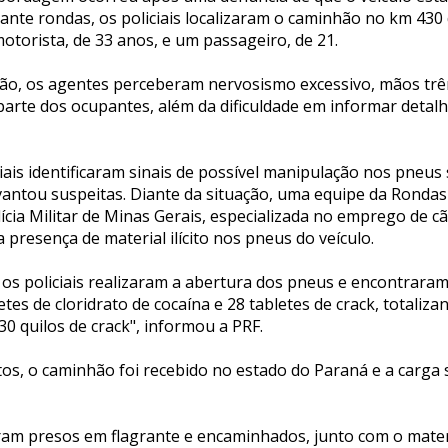
ante rondas, os policiais localizaram o caminhão no km 430 
otorista, de 33 anos, e um passageiro, de 21.
ação, os agentes perceberam nervosismo excessivo, mãos tr
parte dos ocupantes, além da dificuldade em informar detal
ciais identificaram sinais de possível manipulação nos pneu
vantou suspeitas. Diante da situação, uma equipe da Ronda
lícia Militar de Minas Gerais, especializada no emprego de cã
a presença de material ilícito nos pneus do veículo.
, os policiais realizaram a abertura dos pneus e encontrar
etes de cloridrato de cocaína e 28 tabletes de crack, totaliza
 30 quilos de crack", informou a PRF.
os, o caminhão foi recebido no estado do Paraná e a carga 
am presos em flagrante e encaminhados, junto com o mater