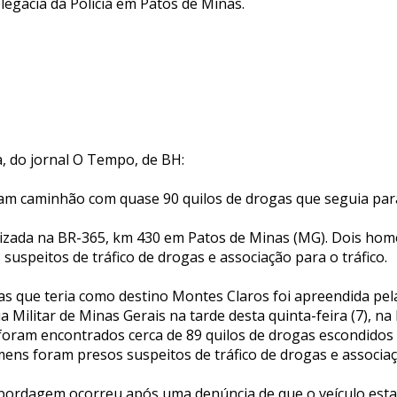
egacia da Polícia em Patos de Minas.
a, do jornal O Tempo, de BH:
am caminhão com quase 90 quilos de drogas que seguia pa
izada na BR-365, km 430 em Patos de Minas (MG). Dois home
suspeitos de tráfico de drogas e associação para o tráfico.
s que teria como destino Montes Claros foi apreendida pela
cia Militar de Minas Gerais na tarde desta quinta-feira (7), n
 foram encontrados cerca de 89 quilos de drogas escondido
ns foram presos suspeitos de tráfico de drogas e associaçã
bordagem ocorreu após uma denúncia de que o veículo esta