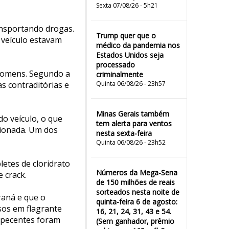
Sexta 07/08/26 - 5h21
ansportando drogas.
Trump quer que o
 veículo estavam
médico da pandemia nos
Estados Unidos seja
processado
homens. Segundo a
criminalmente
s contraditórias e
Quinta 06/08/26 - 23h57
Minas Gerais também
do veículo, o que
tem alerta para ventos
cionada. Um dos
nesta sexta-feira
Quinta 06/08/26 - 23h52
etes de cloridrato
Números da Mega-Sena
e crack.
de 150 milhões de reais
sorteados nesta noite de
aná e que o
quinta-feira 6 de agosto:
sos em flagrante
16, 21, 24, 31, 43 e 54.
orpecentes foram
(Sem ganhador, prêmio