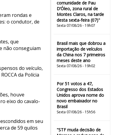
comunidade de Pau
D’Óleo, zona rural de
Montes Claros, na tarde
zeram rondas e
desta sexta-feira (07)"
s: o condutor, de
Sexta 07/08/26 - 19h07
tes, que
Brasil mais que dobrou a
 e não conseguiam
importação de veículos
da China nos 7 primeiros
meses deste ano
Sexta 07/08/26 - 19h02
spensos do veículo,
e ROCCA da Polícia
Por 51 votos a 47,
Congresso dos Estados
ções, houve
Unidos aprova nome do
iro eixo do cavalo-
novo embaixador no
Brasil
Sexta 07/08/26 - 15h56
m escondidos em seu
cerca de 59 quilos
"STF muda decisão de