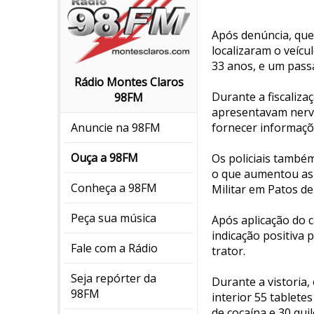
Após denúncia, que
localizaram o veíc
33 anos, e um passa
Rádio Montes Claros
Durante a fiscaliz
98FM
apresentavam nervo
fornecer informaçõ
Anuncie na 98FM
Ouça a 98FM
Os policiais também
o que aumentou as s
Conheça a 98FM
Militar em Patos d
Peça sua música
Após aplicação do c
indicação positiva 
Fale com a Rádio
trator.
Seja repórter da
Durante a vistoria,
98FM
interior 55 tabletes
de cocaína e 30 qui