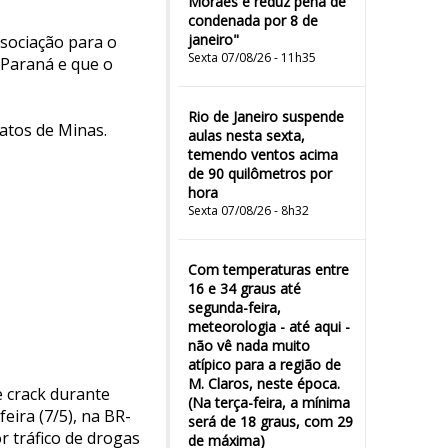
Moraes e reduz pena de
condenada por 8 de
janeiro"
ssociação para o
Sexta 07/08/26 - 11h35
 Paraná e que o
Rio de Janeiro suspende
atos de Minas.
aulas nesta sexta,
temendo ventos acima
de 90 quilômetros por
hora
Sexta 07/08/26 - 8h32
Com temperaturas entre
16 e 34 graus até
segunda-feira,
meteorologia - até aqui -
não vê nada muito
atípico para a região de
M. Claros, neste época.
e crack durante
(Na terça-feira, a mínima
eira (7/5), na BR-
será de 18 graus, com 29
 tráfico de drogas
de máxima)