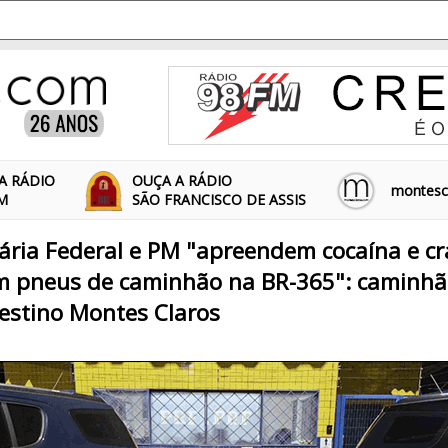
A RÁDIO
OUÇA A RÁDIO
montescl
FM
SÃO FRANCISCO DE ASSIS
iária Federal e PM "apreendem cocaína e cr
m pneus de caminhão na BR-365": caminhã
estino Montes Claros