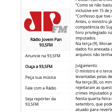
“Como se não basta
inclusive em 15 de 
“Confesso que tive 
Antes, o ministro j
competência do Sup
foro privilegiado n
imputados.
Rádio Jovem Pan
Na terça (9), Mora
93,5FM
dados foi anexada 
arquivos não tenha 
Anuncie na 93,5FM
Julgamento
Ouça a 93,5FM
O ministro é o terc
levantadas pelas d
Peça sua música
Na terça (8), os mi
rejeitaram as ques
Fale com a Rádio
crimes imputados p
Nesta quarta-feira
Seja repórter da
setembro, que pode
93,5FM
atuado para reverte