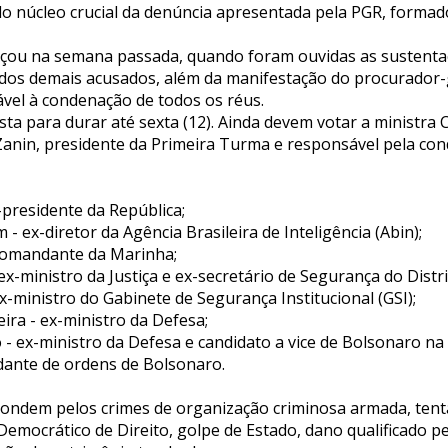
o núcleo crucial da denúncia apresentada pela PGR, formado
çou na semana passada, quando foram ouvidas as sustenta
 dos demais acusados, além da manifestação do procurador-g
ável à condenação de todos os réus.
ista para durar até sexta (12). Ainda devem votar a ministra
 Zanin, presidente da Primeira Turma e responsável pela co
-presidente da República;
 ex-diretor da Agência Brasileira de Inteligência (Abin);
-comandante da Marinha;
x-ministro da Justiça e ex-secretário de Segurança do Distri
-ministro do Gabinete de Segurança Institucional (GSI);
ira - ex-ministro da Defesa;
- ex-ministro da Defesa e candidato a vice de Bolsonaro na
dante de ordens de Bolsonaro.
ondem pelos crimes de organização criminosa armada, tenta
Democrático de Direito, golpe de Estado, dano qualificado pe