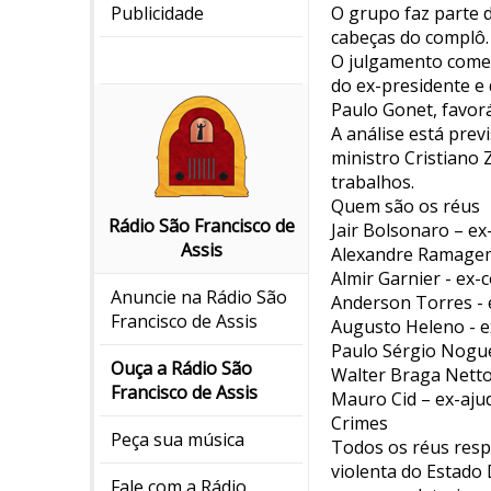
O grupo faz parte d
Publicidade
cabeças do complô.
O julgamento come
do ex-presidente e
Paulo Gonet, favor
A análise está prev
ministro Cristiano
trabalhos.
Quem são os réus
Rádio São Francisco de
Jair Bolsonaro – ex
Assis
Alexandre Ramagem -
Almir Garnier - ex
Anuncie na Rádio São
Anderson Torres - e
Francisco de Assis
Augusto Heleno - ex
Paulo Sérgio Nogue
Ouça a Rádio São
Walter Braga Netto 
Francisco de Assis
Mauro Cid – ex-aju
Crimes
Peça sua música
Todos os réus resp
violenta do Estado 
Fale com a Rádio