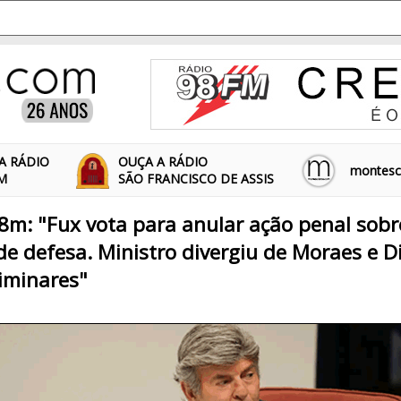
A RÁDIO
OUÇA A RÁDIO
montescl
FM
SÃO FRANCISCO DE ASSIS
28m: "Fux vota para anular ação penal sobr
e defesa. Ministro divergiu de Moraes e 
iminares"