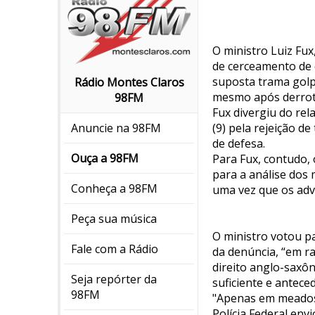
O ministro Luiz Fux
de cerceamento de 
suposta trama golp
Rádio Montes Claros
mesmo após derrota
98FM
Fux divergiu do rel
(9) pela rejeição d
Anuncie na 98FM
de defesa.
Ouça a 98FM
Para Fux, contudo,
para a análise dos
Conheça a 98FM
uma vez que os adv
Peça sua música
O ministro votou p
Fale com a Rádio
da denúncia, “em ra
direito anglo-saxô
Seja repórter da
suficiente e antece
98FM
"Apenas em meados d
Polícia Federal env