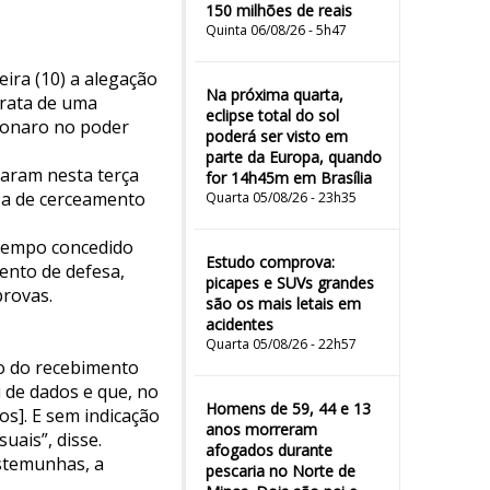
150 milhões de reais
Quinta 06/08/26 - 5h47
eira (10) a alegação
Na próxima quarta,
trata de uma
eclipse total do sol
lsonaro no poder
poderá ser visto em
parte da Europa, quando
taram nesta terça
for 14h45m em Brasília
e a de cerceamento
Quarta 05/08/26 - 23h35
 tempo concedido
Estudo comprova:
ento de defesa,
picapes e SUVs grandes
provas.
são os mais letais em
acidentes
Quarta 05/08/26 - 22h57
to do recebimento
i de dados e que, no
Homens de 59, 44 e 13
s]. E sem indicação
anos morreram
uais”, disse.
afogados durante
estemunhas, a
pescaria no Norte de