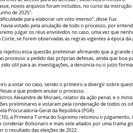
sse, novos arquivos foram incluídos, no curso da instrução
junho de 2025”.
dificuldade para elaborar um voto imenso”, disse Fux.
á havia votado pela anulação de todo o processo, por enten
remo julgar os réus envolvidos no caso, uma vez que nenh
a Corte, se forem observadas as regras vigentes à época da 
es rejeitou essa questão preliminar afirmando que a grande
ao processo a pedido das próprias defesas, ainda que boa p
sido útil para as investigações, a denúncia ou o juízo forma
eiro a votar no caso, sendo o primeiro a divergir sobre ques
efesas e que podem anular o processo.
nistros Alexandre de Moraes, relator da ação penal, e o minis
tões preliminares e votaram pela condenação de todos os oit
ela Procuradoria-Geral da República (PGR).
 (10), a Primeira Turma do Supremo retomou o julgamento, i
 condenar Bolsonaro e mais sete aliados por uma trama gol
r o resultado das eleições de 2022.