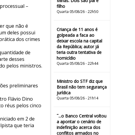
Minas. Dois são pai e
 processual –
filho
Quarta 05/08/26 - 22h50
der que não é
Criança de 11 anos é
um deles possui
golpeada a faca ao
prática dos crimes
deixar escola na capital
da República; autor já
 quantidade de
teria outra tentativa de
homicídio
arte desses
Quarta 05/08/26 - 22h44
do pelos ministros.
Ministro do STF diz que
tões preliminares
Brasil não tem segurança
jurídica
tro Flávio Dino
Quarta 05/08/26 - 21h14
o réus pelos cinco
˜...o Banco Central voltou
niciado em 2 de
a apontar o cenário de
pista que teria
indefinição acerca dos
conflitos armados no