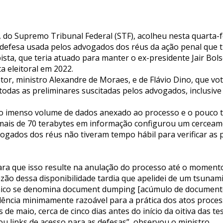
, do Supremo Tribunal Federal (STF), acolheu nesta quarta-f
defesa usada pelos advogados dos réus da ação penal que 
ista, que teria atuado para manter o ex-presidente Jair Bo
 eleitoral em 2022.
ator, ministro Alexandre de Moraes, e de Flávio Dino, que vo
e todas as preliminares suscitadas pelos advogados, inclusiv
 o imenso volume de dados anexado ao processo e o pouco
 mais de 70 terabytes em informação configurou um cerceam
ogados dos réus não tiveram tempo hábil para verificar as 
ara que isso resulte na anulação do processo até o momen
zão dessa disponibilidade tardia que apelidei de um tsunam
nico se denomina document dumping [acúmulo de documento
dência minimamente razoável para a prática dos atos process
e maio, cerca de cinco dias antes do início da oitiva das t
iou links de acesso para as defesas”, observou o ministro.