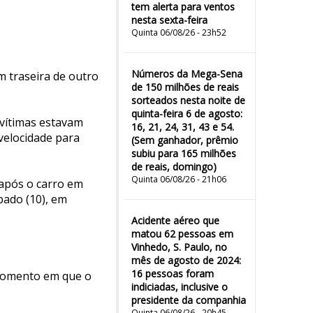
tem alerta para ventos
nesta sexta-feira
Quinta 06/08/26 - 23h52
Números da Mega-Sena
 traseira de outro
de 150 milhões de reais
sorteados nesta noite de
quinta-feira 6 de agosto:
 vítimas estavam
16, 21, 24, 31, 43 e 54.
velocidade para
(Sem ganhador, prêmio
subiu para 165 milhões
de reais, domingo)
Quinta 06/08/26 - 21h06
 após o carro em
bado (10), em
Acidente aéreo que
matou 62 pessoas em
Vinhedo, S. Paulo, no
mês de agosto de 2024:
16 pessoas foram
 momento em que o
indiciadas, inclusive o
presidente da companhia
Quinta 06/08/26 - 20h45