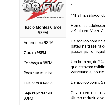
***
11h21m, sábado, do
Homem e adolescent
Rádio Montes Claros
veículo em Varzelâ
98FM
De acordo com o Sa
Anuncie na 98FM
bateu na traseira 
passar por um que
Ouça a 98FM
Um homem, de 24 an
Conheça a 98FM
que estavam colidi
Varzelândia, no No
Peça sua música
De acordo com o Sa
Fale com a Rádio
O carro em que as 
Seja repórter da
último reduziu a v
98FM