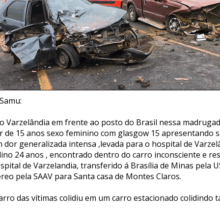
 Samu:
rro Varzelândia em frente ao posto do Brasil nessa madrugad
or de 15 anos sexo feminino com glasgow 15 apresentando
 dor generalizada intensa ,levada para o hospital de Varzel
lino 24 anos , encontrado dentro do carro inconsciente e re
ospital de Varzelandia, transferido á Brasília de Minas pela U
aéreo pela SAAV para Santa casa de Montes Claros.
rro das vítimas colidiu em um carro estacionado colidind