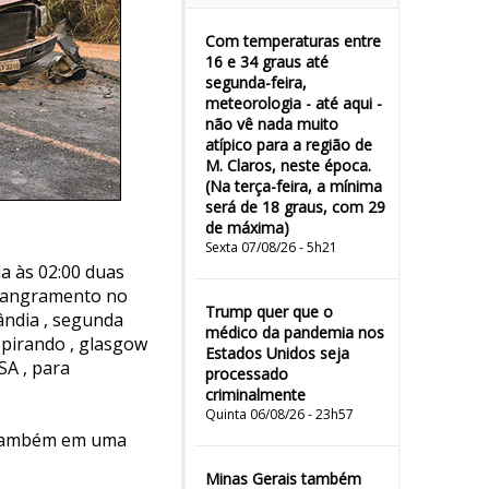
Com temperaturas entre
16 e 34 graus até
segunda-feira,
meteorologia - até aqui -
não vê nada muito
atípico para a região de
M. Claros, neste época.
(Na terça-feira, a mínima
será de 18 graus, com 29
de máxima)
Sexta 07/08/26 - 5h21
a às 02:00 duas
 sangramento no
Trump quer que o
ândia , segunda
médico da pandemia nos
spirando , glasgow
Estados Unidos seja
SA , para
processado
criminalmente
Quinta 06/08/26 - 23h57
o também em uma
Minas Gerais também