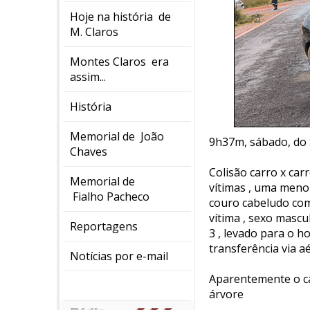
Hoje na história de
M. Claros
Montes Claros era
assim...
História
Memorial de João
9h37m, sábado, do
Chaves
Colisão carro x ca
Memorial de
vítimas , uma men
Fialho Pacheco
couro cabeludo com
vítima , sexo mascu
Reportagens
3 , levado para o h
transferência via 
Notícias por e-mail
Aparentemente o ca
árvore