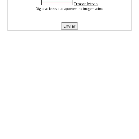
Trocar letras
Digite as letras que aparecem na imagem acima