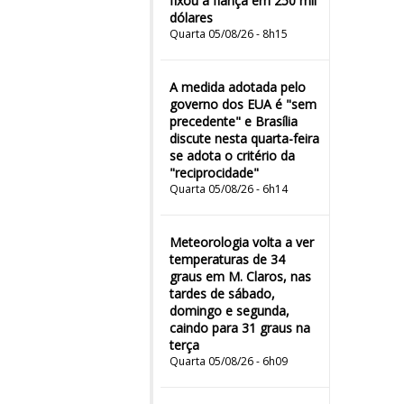
fixou a fiança em 250 mil
dólares
Quarta 05/08/26 - 8h15
A medida adotada pelo
governo dos EUA é "sem
precedente" e Brasília
discute nesta quarta-feira
se adota o critério da
"reciprocidade"
Quarta 05/08/26 - 6h14
Meteorologia volta a ver
temperaturas de 34
graus em M. Claros, nas
tardes de sábado,
domingo e segunda,
caindo para 31 graus na
terça
Quarta 05/08/26 - 6h09