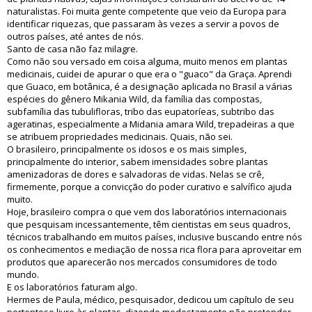
naturalistas. Foi muita gente competente que veio da Europa para
identificar riquezas, que passaram às vezes a servir a povos de
outros países, até antes de nós.
Santo de casa não faz milagre.
Como não sou versado em coisa alguma, muito menos em plantas
medicinais, cuidei de apurar o que era o "guaco" da Graça. Aprendi
que Guaco, em botânica, é a designação aplicada no Brasil a várias
espécies do gênero Mikania Wild, da família das compostas,
subfamília das tubulifloras, tribo das eupatoríeas, subtribo das
ageratinas, especialmente a Midania amara Wild, trepadeiras a que
se atribuem propriedades medicinais. Quais, não sei.
O brasileiro, principalmente os idosos e os mais simples,
principalmente do interior, sabem imensidades sobre plantas
amenizadoras de dores e salvadoras de vidas. Nelas se crê,
firmemente, porque a convicção do poder curativo e salvífico ajuda
muito.
Hoje, brasileiro compra o que vem dos laboratórios internacionais
que pesquisam incessantemente, têm cientistas em seus quadros,
técnicos trabalhando em muitos países, inclusive buscando entre nós
os conhecimentos e mediação de nossa rica flora para aproveitar em
produtos que aparecerão nos mercados consumidores de todo
mundo.
E os laboratórios faturam algo.
Hermes de Paula, médico, pesquisador, dedicou um capítulo de seu