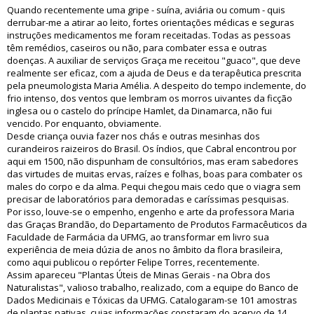
Quando recentemente uma gripe - suína, aviária ou comum - quis
derrubar-me a atirar ao leito, fortes orientações médicas e seguras
instruções medicamentos me foram receitadas. Todas as pessoas
têm remédios, caseiros ou não, para combater essa e outras
doenças. A auxiliar de serviços Graça me receitou "guaco", que deve
realmente ser eficaz, com a ajuda de Deus e da terapêutica prescrita
pela pneumologista Maria Amélia. A despeito do tempo inclemente, do
frio intenso, dos ventos que lembram os morros uivantes da ficção
inglesa ou o castelo do príncipe Hamlet, da Dinamarca, não fui
vencido. Por enquanto, obviamente.
Desde criança ouvia fazer nos chás e outras mesinhas dos
curandeiros raizeiros do Brasil. Os índios, que Cabral encontrou por
aqui em 1500, não dispunham de consultórios, mas eram sabedores
das virtudes de muitas ervas, raízes e folhas, boas para combater os
males do corpo e da alma. Pequi chegou mais cedo que o viagra sem
precisar de laboratórios para demoradas e caríssimas pesquisas.
Por isso, louve-se o empenho, engenho e arte da professora Maria
das Graças Brandão, do Departamento de Produtos Farmacêuticos da
Faculdade de Farmácia da UFMG, ao transformar em livro sua
experiência de meia dúzia de anos no âmbito da flora brasileira,
como aqui publicou o repórter Felipe Torres, recentemente.
Assim apareceu "Plantas Úteis de Minas Gerais - na Obra dos
Naturalistas", valioso trabalho, realizado, com a equipe do Banco de
Dados Medicinais e Tóxicas da UFMG. Catalogaram-se 101 amostras
de plantas nativas, cujas informações constaram do acervo de 14