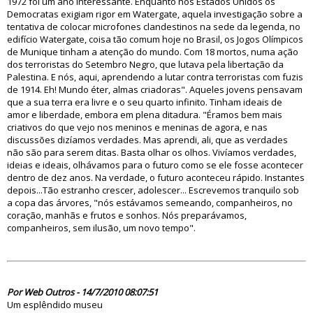
1972 foi um ano interessante. Enquanto nos Estados Unidos os
Democratas exigiam rigor em Watergate, aquela investigação sobre a
tentativa de colocar microfones clandestinos na sede da legenda, no
edifício Watergate, coisa tão comum hoje no Brasil, os Jogos Olímpicos
de Munique tinham a atenção do mundo. Com 18 mortos, numa ação
dos terroristas do Setembro Negro, que lutava pela libertação da
Palestina. E nós, aqui, aprendendo a lutar contra terroristas com fuzis
de 1914. Eh! Mundo éter, almas criadoras". Aqueles jovens pensavam
que a sua terra era livre e o seu quarto infinito. Tinham ideais de
amor e liberdade, embora em plena ditadura. "Éramos bem mais
criativos do que vejo nos meninos e meninas de agora, e nas
discussões dizíamos verdades. Mas aprendi, ali, que as verdades
não são para serem ditas. Basta olhar os olhos. Vivíamos verdades,
ideias e ideais, olhávamos para o futuro como se ele fosse acontecer
dentro de dez anos. Na verdade, o futuro aconteceu rápido. Instantes
depois...Tão estranho crescer, adolescer... Escrevemos tranquilo sob
a copa das árvores, "nós estávamos semeando, companheiros, no
coração, manhãs e frutos e sonhos. Nós preparávamos,
companheiros, sem ilusão, um novo tempo".
60134
Por Web Outros - 14/7/2010 08:07:51
Um esplêndido museu