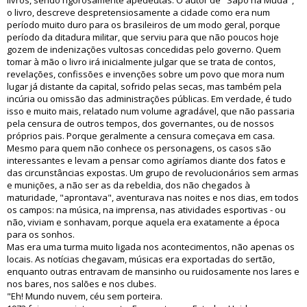
livros, sendo rigorosamente apedeutas. O autor de "Sapo na Muda",
o livro, descreve despretensiosamente a cidade como era num
período muito duro para os brasileiros de um modo geral, porque
período da ditadura militar, que serviu para que não poucos hoje
gozem de indenizações vultosas concedidas pelo governo. Quem
tomar à mão o livro irá inicialmente julgar que se trata de contos,
revelações, confissões e invenções sobre um povo que mora num
lugar já distante da capital, sofrido pelas secas, mas também pela
incúria ou omissão das administrações públicas. Em verdade, é tudo
isso e muito mais, relatado num volume agradável, que não passaria
pela censura de outros tempos, dos governantes, ou de nossos
próprios pais. Porque geralmente a censura começava em casa.
Mesmo para quem não conhece os personagens, os casos são
interessantes e levam a pensar como agiríamos diante dos fatos e
das circunstâncias expostas. Um grupo de revolucionários sem armas
e munições, a não ser as da rebeldia, dos não chegados à
maturidade, "aprontava", aventurava nas noites e nos dias, em todos
os campos: na música, na imprensa, nas atividades esportivas - ou
não, viviam e sonhavam, porque aquela era exatamente a época
para os sonhos.
Mas era uma turma muito ligada nos acontecimentos, não apenas os
locais. As notícias chegavam, músicas era exportadas do sertão,
enquanto outras entravam de mansinho ou ruidosamente nos lares e
nos bares, nos salões e nos clubes.
"Eh! Mundo nuvem, céu sem porteira.