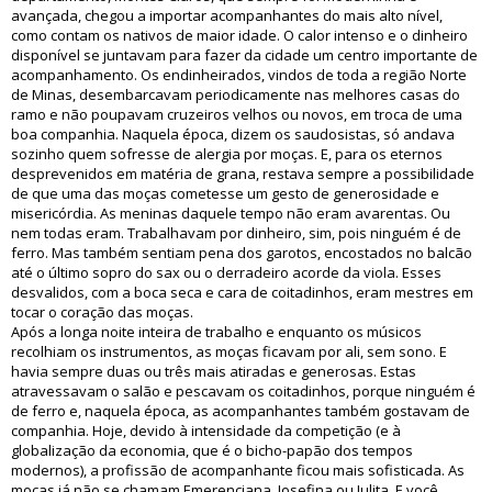
avançada, chegou a importar acompanhantes do mais alto nível,
como contam os nativos de maior idade. O calor intenso e o dinheiro
disponível se juntavam para fazer da cidade um centro importante de
acompanhamento. Os endinheirados, vindos de toda a região Norte
de Minas, desembarcavam periodicamente nas melhores casas do
ramo e não poupavam cruzeiros velhos ou novos, em troca de uma
boa companhia. Naquela época, dizem os saudosistas, só andava
sozinho quem sofresse de alergia por moças. E, para os eternos
desprevenidos em matéria de grana, restava sempre a possibilidade
de que uma das moças cometesse um gesto de generosidade e
misericórdia. As meninas daquele tempo não eram avarentas. Ou
nem todas eram. Trabalhavam por dinheiro, sim, pois ninguém é de
ferro. Mas também sentiam pena dos garotos, encostados no balcão
até o último sopro do sax ou o derradeiro acorde da viola. Esses
desvalidos, com a boca seca e cara de coitadinhos, eram mestres em
tocar o coração das moças.
Após a longa noite inteira de trabalho e enquanto os músicos
recolhiam os instrumentos, as moças ficavam por ali, sem sono. E
havia sempre duas ou três mais atiradas e generosas. Estas
atravessavam o salão e pescavam os coitadinhos, porque ninguém é
de ferro e, naquela época, as acompanhantes também gostavam de
companhia. Hoje, devido à intensidade da competição (e à
globalização da economia, que é o bicho-papão dos tempos
modernos), a profissão de acompanhante ficou mais sofisticada. As
moças já não se chamam Emerenciana, Josefina ou Julita. E você