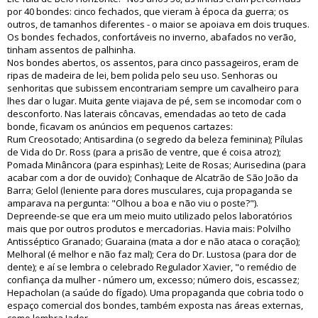
por 40 bondes: cinco fechados, que vieram à época da guerra; os
outros, de tamanhos diferentes - o maior se apoiava em dois truques.
Os bondes fechados, confortáveis no inverno, abafados no verão,
tinham assentos de palhinha.
Nos bondes abertos, os assentos, para cinco passageiros, eram de
ripas de madeira de lei, bem polida pelo seu uso. Senhoras ou
senhoritas que subissem encontrariam sempre um cavalheiro para
lhes dar o lugar. Muita gente viajava de pé, sem se incomodar com o
desconforto. Nas laterais côncavas, emendadas ao teto de cada
bonde, ficavam os anúncios em pequenos cartazes:
Rum Creosotado; Antisardina (o segredo da beleza feminina); Pílulas
de Vida do Dr. Ross (para a prisão de ventre, que é coisa atroz);
Pomada Minâncora (para espinhas); Leite de Rosas; Aurisedina (para
acabar com a dor de ouvido); Conhaque de Alcatrão de São João da
Barra; Gelol (leniente para dores musculares, cuja propaganda se
amparava na pergunta: "Olhou a boa e não viu o poste?").
Depreende-se que era um meio muito utilizado pelos laboratórios
mais que por outros produtos e mercadorias. Havia mais: Polvilho
Antisséptico Granado; Guaraina (mata a dor e não ataca o coração);
Melhoral (é melhor e não faz mal); Cera do Dr. Lustosa (para dor de
dente); e aí se lembra o celebrado Regulador Xavier, "o remédio de
confiança da mulher - número um, excesso; número dois, escassez;
Hepacholan (a saúde do fígado). Uma propaganda que cobria todo o
espaço comercial dos bondes, também exposta nas áreas externas,