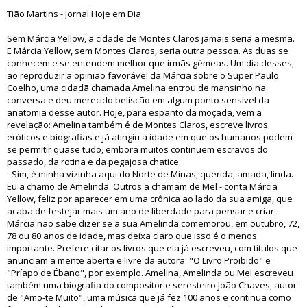
Tião Martins - Jornal Hoje em Dia
Sem Márcia Yellow, a cidade de Montes Claros jamais seria a mesma.
E Márcia Yellow, sem Montes Claros, seria outra pessoa. As duas se
conhecem e se entendem melhor que irmãs gêmeas. Um dia desses,
ao reproduzir a opinião favorável da Márcia sobre o Super Paulo
Coelho, uma cidadã chamada Amelina entrou de mansinho na
conversa e deu merecido beliscão em algum ponto sensível da
anatomia desse autor. Hoje, para espanto da moçada, vem a
revelação: Amelina também é de Montes Claros, escreve livros
eróticos e biografias e já atingiu a idade em que os humanos podem
se permitir quase tudo, embora muitos continuem escravos do
passado, da rotina e da pegajosa chatice.
- Sim, é minha vizinha aqui do Norte de Minas, querida, amada, linda.
Eu a chamo de Amelinda. Outros a chamam de Mel - conta Márcia
Yellow, feliz por aparecer em uma crônica ao lado da sua amiga, que
acaba de festejar mais um ano de liberdade para pensar e criar.
Márcia não sabe dizer se a sua Amelinda comemorou, em outubro, 72,
78 ou 80 anos de idade, mas deixa claro que isso é o menos
importante. Prefere citar os livros que ela já escreveu, com títulos que
anunciam a mente aberta e livre da autora: "O Livro Proibido" e
"Príapo de Ébano", por exemplo. Amelina, Amelinda ou Mel escreveu
também uma biografia do compositor e seresteiro João Chaves, autor
de "Amo-te Muito", uma música que já fez 100 anos e continua como