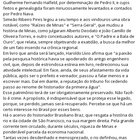
Guilherme Fernando Halfeld, por determinação de Pedro II, e cujos
feitos e genealogida foram minuciosamente levantados e contados
por Pedro Nava.
Simeão Ribeiro Pires legou a seu tempo e aos vindouros uma obra
notável, como "Raízes de Minas" e "Serra Geral", que mudou a
história de Minas, como julgaram Alberto Deodato e João Camillo de
Oliveira Torres, e outro conceituados autores, e "O Padre e a Bala de
Ouro", que relata, sempre objetivando a exatidão, a busca da melhor
de um fato inserido na crônica regional.
Em livro que ainda será lançado, Haroldo Lívio afirma que "a paixão
pela pesquisa histórica havia se apoderado do antigo engenheiro
civil, que, depois de estrondosa estreia em livro, redirecionou sua
atividade intelectual. Em face, ainda, de seus afastamento da vida
pública, após ser o prefeito e vereador, passou a falar menos e a
escrever mais. Daí em diante, a reputação do tribuno foi cedendo
passo ao renome de historiador da primeira água".
Esse patrimônio terá de ser obrigatoriamente preservado. Não fazê-
lo é crime. A propósito, é indispensável que se proteja esse legado,
porque, se perdido, jamais será recuperado. Percebe-se que há um
certo interesse no Brasil por esses bens.
Há o acervo do historiador Brasiliano Braz, que resgata a história do
rio e da cidade de São Francisco, na sua margem direita. Pela grande
corrente tem circulado, durante séculos, riqueza de Minas e
ponderável parcela da economia nacional.
Tantas vezes desdenhado e menosprezado, o rio definhou, mas