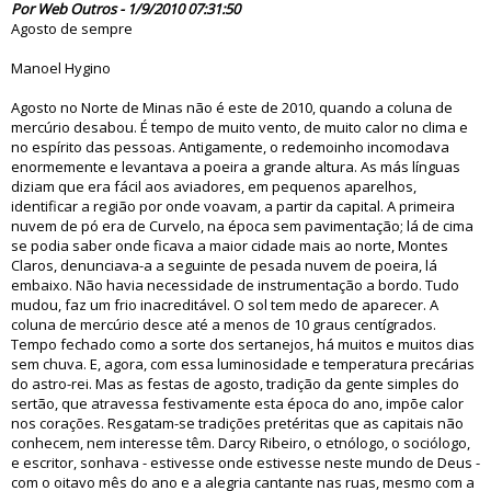
Por Web Outros - 1/9/2010 07:31:50
Agosto de sempre
Manoel Hygino
Agosto no Norte de Minas não é este de 2010, quando a coluna de
mercúrio desabou. É tempo de muito vento, de muito calor no clima e
no espírito das pessoas. Antigamente, o redemoinho incomodava
enormemente e levantava a poeira a grande altura. As más línguas
diziam que era fácil aos aviadores, em pequenos aparelhos,
identificar a região por onde voavam, a partir da capital. A primeira
nuvem de pó era de Curvelo, na época sem pavimentação; lá de cima
se podia saber onde ficava a maior cidade mais ao norte, Montes
Claros, denunciava-a a seguinte de pesada nuvem de poeira, lá
embaixo. Não havia necessidade de instrumentação a bordo. Tudo
mudou, faz um frio inacreditável. O sol tem medo de aparecer. A
coluna de mercúrio desce até a menos de 10 graus centígrados.
Tempo fechado como a sorte dos sertanejos, há muitos e muitos dias
sem chuva. E, agora, com essa luminosidade e temperatura precárias
do astro-rei. Mas as festas de agosto, tradição da gente simples do
sertão, que atravessa festivamente esta época do ano, impõe calor
nos corações. Resgatam-se tradições pretéritas que as capitais não
conhecem, nem interesse têm. Darcy Ribeiro, o etnólogo, o sociólogo,
e escritor, sonhava - estivesse onde estivesse neste mundo de Deus -
com o oitavo mês do ano e a alegria cantante nas ruas, mesmo com a