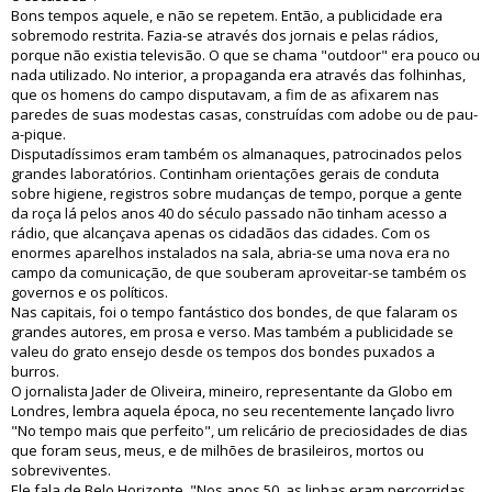
Bons tempos aquele, e não se repetem. Então, a publicidade era
sobremodo restrita. Fazia-se através dos jornais e pelas rádios,
porque não existia televisão. O que se chama "outdoor" era pouco ou
nada utilizado. No interior, a propaganda era através das folhinhas,
que os homens do campo disputavam, a fim de as afixarem nas
paredes de suas modestas casas, construídas com adobe ou de pau-
a-pique.
Disputadíssimos eram também os almanaques, patrocinados pelos
grandes laboratórios. Continham orientações gerais de conduta
sobre higiene, registros sobre mudanças de tempo, porque a gente
da roça lá pelos anos 40 do século passado não tinham acesso a
rádio, que alcançava apenas os cidadãos das cidades. Com os
enormes aparelhos instalados na sala, abria-se uma nova era no
campo da comunicação, de que souberam aproveitar-se também os
governos e os políticos.
Nas capitais, foi o tempo fantástico dos bondes, de que falaram os
grandes autores, em prosa e verso. Mas também a publicidade se
valeu do grato ensejo desde os tempos dos bondes puxados a
burros.
O jornalista Jader de Oliveira, mineiro, representante da Globo em
Londres, lembra aquela época, no seu recentemente lançado livro
"No tempo mais que perfeito", um relicário de preciosidades de dias
que foram seus, meus, e de milhões de brasileiros, mortos ou
sobreviventes.
Ele fala de Belo Horizonte. "Nos anos 50, as linhas eram percorridas