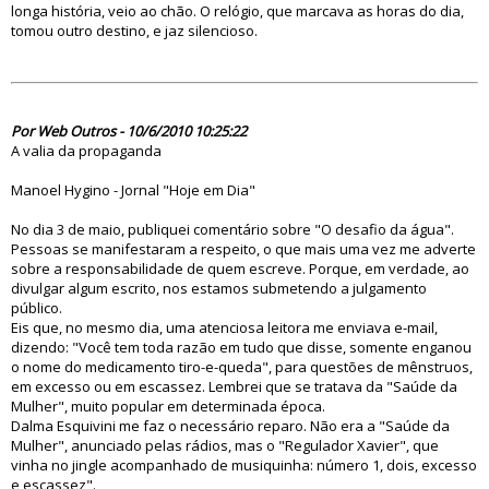
longa história, veio ao chão. O relógio, que marcava as horas do dia,
tomou outro destino, e jaz silencioso.
59171
Por Web Outros - 10/6/2010 10:25:22
A valia da propaganda
Manoel Hygino - Jornal "Hoje em Dia"
No dia 3 de maio, publiquei comentário sobre "O desafio da água".
Pessoas se manifestaram a respeito, o que mais uma vez me adverte
sobre a responsabilidade de quem escreve. Porque, em verdade, ao
divulgar algum escrito, nos estamos submetendo a julgamento
público.
Eis que, no mesmo dia, uma atenciosa leitora me enviava e-mail,
dizendo: "Você tem toda razão em tudo que disse, somente enganou
o nome do medicamento tiro-e-queda", para questões de mênstruos,
em excesso ou em escassez. Lembrei que se tratava da "Saúde da
Mulher", muito popular em determinada época.
Dalma Esquivini me faz o necessário reparo. Não era a "Saúde da
Mulher", anunciado pelas rádios, mas o "Regulador Xavier", que
vinha no jingle acompanhado de musiquinha: número 1, dois, excesso
e escassez".