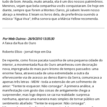
tudo de bom. Amada, muito amada, ela é um dos nossos patrimônios.
Meninos, vejam que bela companhia vocês conquistaram. De hoje em
diante, sempre que forem a Montes Claros, já sabem: levem nosso
abraço a Amelina. E leiam os livros dela, de preferência ouvindo a
música "Água Viva", trilha sonora que a Márcia Yellow recomenda.
61681
Por Web Outros - 26/9/2010 13:35:30
A faixa da Rua do Ouro
Roberto Elísio - Jornal Hoje em Dia
De repente, como fosse pacata ruazinha de uma pequena cidade do
interior, a movimentada Rua do Ouro amanheceu com decoração
nova, impregnada do mais puro lirismo de tempos passados: uma
enorme faixa, atravessada de uma extremidade a outra da
efervescente via de acesso ao denso Bairro da Serra, comunicava a
apenas três letras - MDW - toda a extensão de um sofrimento de
amor: "Tentei te esquecer. Não consegui". À primeira análise, a
manifestação com gosto das coisas de antigamente chega a
surpreender, mas logo depois se cai na realidade: surpresa
nenhuma, apenas uma maneira mais simples de tornar público um
sentimento abafado: "Tentei te esquecer. Não consegui".