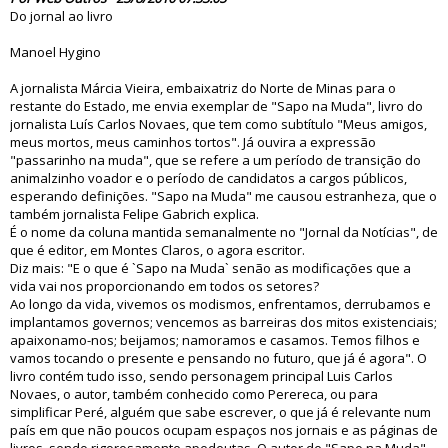
Do jornal ao livro
Manoel Hygino
A jornalista Márcia Vieira, embaixatriz do Norte de Minas para o
restante do Estado, me envia exemplar de "Sapo na Muda", livro do
jornalista Luís Carlos Novaes, que tem como subtítulo "Meus amigos,
meus mortos, meus caminhos tortos". Já ouvira a expressão
"passarinho na muda", que se refere a um período de transição do
animalzinho voador e o período de candidatos a cargos públicos,
esperando definições. "Sapo na Muda" me causou estranheza, que o
também jornalista Felipe Gabrich explica.
É o nome da coluna mantida semanalmente no "Jornal da Notícias", de
que é editor, em Montes Claros, o agora escritor.
Diz mais: "E o que é `Sapo na Muda` senão as modificações que a
vida vai nos proporcionando em todos os setores?
Ao longo da vida, vivemos os modismos, enfrentamos, derrubamos e
implantamos governos; vencemos as barreiras dos mitos existenciais;
apaixonamo-nos; beijamos; namoramos e casamos. Temos filhos e
vamos tocando o presente e pensando no futuro, que já é agora". O
livro contém tudo isso, sendo personagem principal Luis Carlos
Novaes, o autor, também conhecido como Perereca, ou para
simplificar Peré, alguém que sabe escrever, o que já é relevante num
país em que não poucos ocupam espaços nos jornais e as páginas de