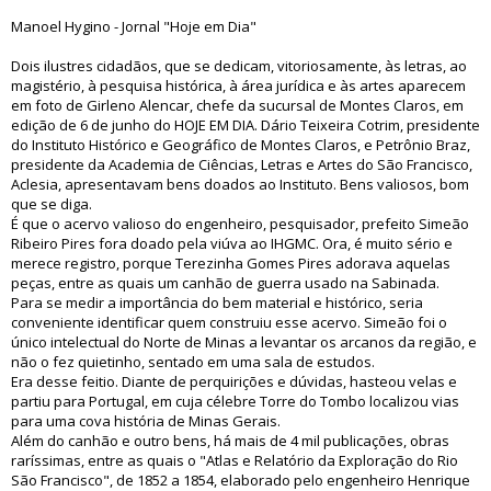
Manoel Hygino - Jornal "Hoje em Dia"
Dois ilustres cidadãos, que se dedicam, vitoriosamente, às letras, ao
magistério, à pesquisa histórica, à área jurídica e às artes aparecem
em foto de Girleno Alencar, chefe da sucursal de Montes Claros, em
edição de 6 de junho do HOJE EM DIA. Dário Teixeira Cotrim, presidente
do Instituto Histórico e Geográfico de Montes Claros, e Petrônio Braz,
presidente da Academia de Ciências, Letras e Artes do São Francisco,
Aclesia, apresentavam bens doados ao Instituto. Bens valiosos, bom
que se diga.
É que o acervo valioso do engenheiro, pesquisador, prefeito Simeão
Ribeiro Pires fora doado pela viúva ao IHGMC. Ora, é muito sério e
merece registro, porque Terezinha Gomes Pires adorava aquelas
peças, entre as quais um canhão de guerra usado na Sabinada.
Para se medir a importância do bem material e histórico, seria
conveniente identificar quem construiu esse acervo. Simeão foi o
único intelectual do Norte de Minas a levantar os arcanos da região, e
não o fez quietinho, sentado em uma sala de estudos.
Era desse feitio. Diante de perquirições e dúvidas, hasteou velas e
partiu para Portugal, em cuja célebre Torre do Tombo localizou vias
para uma cova história de Minas Gerais.
Além do canhão e outro bens, há mais de 4 mil publicações, obras
raríssimas, entre as quais o "Atlas e Relatório da Exploração do Rio
São Francisco", de 1852 a 1854, elaborado pelo engenheiro Henrique