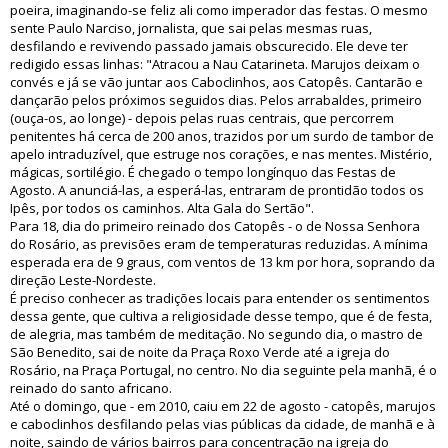
poeira, imaginando-se feliz ali como imperador das festas. O mesmo
sente Paulo Narciso, jornalista, que sai pelas mesmas ruas,
desfilando e revivendo passado jamais obscurecido. Ele deve ter
redigido essas linhas: "Atracou a Nau Catarineta. Marujos deixam o
convés e já se vão juntar aos Caboclinhos, aos Catopês. Cantarão e
dançarão pelos próximos seguidos dias. Pelos arrabaldes, primeiro
(ouça-os, ao longe) - depois pelas ruas centrais, que percorrem
penitentes há cerca de 200 anos, trazidos por um surdo de tambor de
apelo intraduzível, que estruge nos corações, e nas mentes. Mistério,
mágicas, sortilégio. É chegado o tempo longínquo das Festas de
Agosto. A anunciá-las, a esperá-las, entraram de prontidão todos os
Ipês, por todos os caminhos. Alta Gala do Sertão".
Para 18, dia do primeiro reinado dos Catopês - o de Nossa Senhora
do Rosário, as previsões eram de temperaturas reduzidas. A mínima
esperada era de 9 graus, com ventos de 13 km por hora, soprando da
direção Leste-Nordeste.
É preciso conhecer as tradições locais para entender os sentimentos
dessa gente, que cultiva a religiosidade desse tempo, que é de festa,
de alegria, mas também de meditação. No segundo dia, o mastro de
São Benedito, sai de noite da Praça Roxo Verde até a igreja do
Rosário, na Praça Portugal, no centro. No dia seguinte pela manhã, é o
reinado do santo africano.
Até o domingo, que - em 2010, caiu em 22 de agosto - catopês, marujos
e caboclinhos desfilando pelas vias públicas da cidade, de manhã e à
noite, saindo de vários bairros para concentração na igreja do