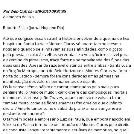
61057
Por Web Outros - 5/9/2010 09:31:35
A ameaça do lixo
Roberto Elísio (Jornal Hoje em Dia)
Até que surgisse essa estranha história envolvendo a queima de lixo
hospitalar, Santa Luzia e Montes Claros só apareciam no mesmo
noticiário quando se alinhavam as suas afinidades, como o gosto
pela poesia, o culto às velhas serenatas e a vocação irresistível para
o exercício do jornalismo, traço forte na personalidade dos filhos das
duas cidades. Apesar da razoável distância entre ambas - Santa Luzia
na Região Metropolitana de Belo Horizonte e Montes Claros na área
norte do Estado - sempre foram consideradas irmãs gêmeas na
manifestação dos valores permanentes do espírito.
Os luzienses têm o hábito de cantar, dominados pelo mais puro
sentimento, o "Amo-te muito", carro-chefe das composições imortais
do montes-clarense João Chaves, aquela beleza de valsa a falar
"amo-te muito, como as flores amam/ O frio orvalho que o infinito
chora. / Amo-te tanto/ como o sabiá da praia/ ama a sanguínea e
deslumbrante aurora".
O também poeta e empresário Luiz de Paula, que embora nascido em
Várzea da Palma tornou-se um cidadão de Montes Claros pelo direito
de conquista, lançou recentemente o seu livro de memórias, no qual