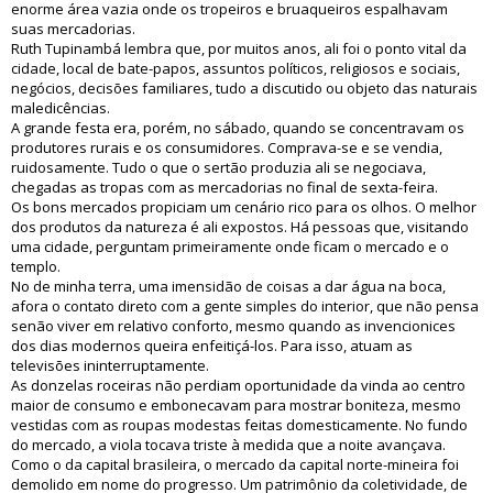
enorme área vazia onde os tropeiros e bruaqueiros espalhavam
suas mercadorias.
Ruth Tupinambá lembra que, por muitos anos, ali foi o ponto vital da
cidade, local de bate-papos, assuntos políticos, religiosos e sociais,
negócios, decisões familiares, tudo a discutido ou objeto das naturais
maledicências.
A grande festa era, porém, no sábado, quando se concentravam os
produtores rurais e os consumidores. Comprava-se e se vendia,
ruidosamente. Tudo o que o sertão produzia ali se negociava,
chegadas as tropas com as mercadorias no final de sexta-feira.
Os bons mercados propiciam um cenário rico para os olhos. O melhor
dos produtos da natureza é ali expostos. Há pessoas que, visitando
uma cidade, perguntam primeiramente onde ficam o mercado e o
templo.
No de minha terra, uma imensidão de coisas a dar água na boca,
afora o contato direto com a gente simples do interior, que não pensa
senão viver em relativo conforto, mesmo quando as invencionices
dos dias modernos queira enfeitiçá-los. Para isso, atuam as
televisões ininterruptamente.
As donzelas roceiras não perdiam oportunidade da vinda ao centro
maior de consumo e embonecavam para mostrar boniteza, mesmo
vestidas com as roupas modestas feitas domesticamente. No fundo
do mercado, a viola tocava triste à medida que a noite avançava.
Como o da capital brasileira, o mercado da capital norte-mineira foi
demolido em nome do progresso. Um patrimônio da coletividade, de