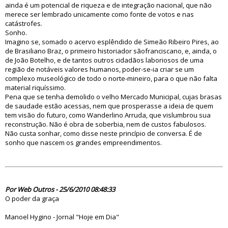
ainda é um potencial de riqueza e de integração nacional, que não
merece ser lembrado unicamente como fonte de votos e nas
catástrofes.
Sonho.
Imagino se, somado o acervo esplêndido de Simeão Ribeiro Pires, ao
de Brasiliano Braz, o primeiro historiador sãofranciscano, e, ainda, o
de João Botelho, e de tantos outros cidadãos laboriosos de uma
região de notáveis valores humanos, poder-se-ia criar se um
complexo museológico de todo o norte-mineiro, para o que não falta
material riquíssimo.
Pena que se tenha demolido o velho Mercado Municipal, cujas brasas
de saudade estão acessas, nem que prosperasse a ideia de quem
tem visão do futuro, como Wanderlino Arruda, que vislumbrou sua
reconstrução. Não é obra de soberbia, nem de custos fabulosos.
Não custa sonhar, como disse neste princípio de conversa. É de
sonho que nascem os grandes empreendimentos.
59606
Por Web Outros - 25/6/2010 08:48:33
O poder da graça
Manoel Hygino - Jornal "Hoje em Dia"