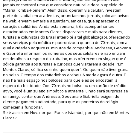
jamais encontrará uma que considere natural e doce o apelido de
"Maria Tomba-Homem". Além disso, operam via celular, investem
parte do capital em academias, anunciam nos jornais, colocam avisos
na web, enviam e-mails e aguardam, em casa, que apareçam os
corações solitários. Ainda esta semana, três acompanhantes
estacionadas em Montes Claros dispararam e-mails para clientes,
turistas e colunistas do Brasil inteiro (é a tal globalização), oferecendo
seus serviços pela módica e padronizada quantia de 70 reais, com a
qual o cidadão adquire 60 minutos de companhia. Andressa, Geovana
e Gabriella informam os números dos seus celulares e não entram
em detalhes a respeito do trabalho, mas oferecem um slogan que é
sólida garantia aos turistas e curiosos que visitarem a cidade: "Em
Montes Claros, só fica sozinho quem quer". Ou quem não tiver grana
no bolso. O tempo dos coitadinhos acabou. A moda agora é outra. E
não há mais espaço nos balcões para que eles se encostem, à
espera da felicidade. Com 70 reais no bolso ou um cartão de crédito
ativo, você é um sujeito simpático e atraente. E não será surpresa se
um amigo contar que Andressa, Geovana e Gabriella exigem do
cliente pagamento adiantado, para que os ponteiros do relógio
comecem a funcionar.
Se é assim em Nova Iorque, Paris e Istambul, por que não em Montes
Claros?