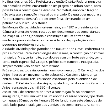
No final dos anos 50, a Prefeitura do então Distrito Federal pensava
em demolir o imóvel em virtude de um projeto de urbanização, para
possibilitar a construção da Avenida Perimetral, embora o traçado
não exigisse a remoção integral do mercado. De qualquer modo, ele
foi inteiramente destruído, sem cerimônia, eliminando-se um
patrimônio público... e histórico.
Em Montes Claros, cidade norte-mineira, em 1897, o presidente da
Câmara, Honorato Alves, recebeu um documento dos comerciantes
da Praça Dr. Carlos, pedindo a construção de um entreposto
moderno, para satisfazer as necessidades da população e dos
pequenos produtores rurais.
A cidade, dividida pelos partidos "de Baixo" e "de Cima", enfrentou os
prós e contras. Para evitar longas discussões, a construção do imóvel
foi rápida. Mas, certa noite, acordou-se com um forte estrondo, como
conta Ruth Tupinambá Graça. O prédio, com cumeeira inaugurada,
simplesmente veio abaixo. Sem vítimas.
Prós e contras, todavia, queriam um novo mercado. O Cel. Antônio dos
Anjos, liderou um movimento de subscrição Cassimiro Mendonça
entrou com 200 mil réis, causando escândalo pela quantidade de
dinheiro. O Cel. Antônio dos Anjos, o paladino, pai do escritor Cyro dos
Anjos, conseguiu dois mil, 360 mil contos.
Assim, em 2 de setembro de 1899, a construção foi solenemente
inaugurada, mais uma vez. Era um enorme casarão branco, tipo chalé,
com quase 30 metros de frente e 32 de fundo, com sete cômodos de
cada lado, para instalação das vendas dos comerciantes. Ao centro,