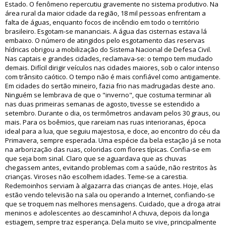
Estado. O fenômeno repercutiu gravemente no sistema produtivo. Na
área rural da maior cidade da região, 18 mil pessoas enfrentam a
falta de águas, enquanto focos de incêndio em todo o território
brasileiro. Esgotam-se mananciais. A água das cisternas estava lá
embaixo. O número de atingidos pelo esgotamento das reservas
hídricas obrigou a mobilização do Sistema Nacional de Defesa Civil.
Nas captais e grandes cidades, reclamava-se: o tempo tem mudado
demais. Difícil dirigir veículos nas cidades maiores, sob o calor intenso
com trânsito caótico. O tempo não é mais confiável como antigamente.
Em cidades do sertão mineiro, fazia frio nas madrugadas deste ano.
Ninguém se lembrava de que o "inverno", que costuma terminar ali
nas duas primeiras semanas de agosto, tivesse se estendido a
setembro. Durante o dia, os termômetros andavam pelos 30 graus, ou
mais. Para os boêmios, que rareiam nas ruas interioranas, época
ideal para a lua, que seguiu majestosa, e doce, ao encontro do céu da
Primavera, sempre esperada. Uma espécie da bela estação já se nota
na arborização das ruas, coloridas com flores típicas. Confia-se em
que seja bom sinal. Claro que se aguardava que as chuvas
chegassem antes, evitando problemas com a saúde, não restritos às
crianças. Viroses não escolhem idades. Teme-se a carestia.
Redemoinhos serviam à algazarra das crianças de antes. Hoje, elas
estão vendo televisão na sala ou operando a Internet, confiando-se
que se troquem nas melhores mensagens. Cuidado, que a droga atrai
meninos e adolescentes ao descaminho! A chuva, depois da longa
estiagem, sempre traz esperança. Dela muito se vive, principalmente