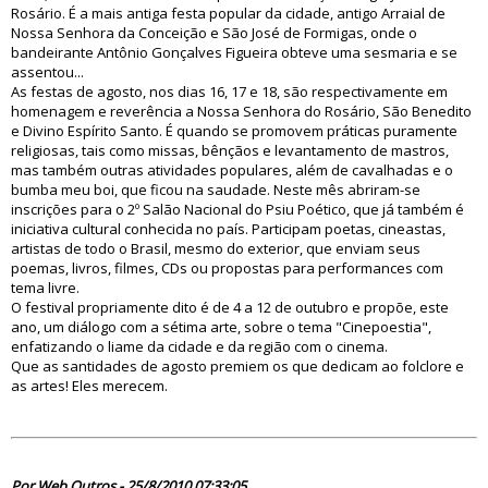
Rosário. É a mais antiga festa popular da cidade, antigo Arraial de
Nossa Senhora da Conceição e São José de Formigas, onde o
bandeirante Antônio Gonçalves Figueira obteve uma sesmaria e se
assentou...
As festas de agosto, nos dias 16, 17 e 18, são respectivamente em
homenagem e reverência a Nossa Senhora do Rosário, São Benedito
e Divino Espírito Santo. É quando se promovem práticas puramente
religiosas, tais como missas, bênçãos e levantamento de mastros,
mas também outras atividades populares, além de cavalhadas e o
bumba meu boi, que ficou na saudade. Neste mês abriram-se
inscrições para o 2º Salão Nacional do Psiu Poético, que já também é
iniciativa cultural conhecida no país. Participam poetas, cineastas,
artistas de todo o Brasil, mesmo do exterior, que enviam seus
poemas, livros, filmes, CDs ou propostas para performances com
tema livre.
O festival propriamente dito é de 4 a 12 de outubro e propõe, este
ano, um diálogo com a sétima arte, sobre o tema "Cinepoestia",
enfatizando o liame da cidade e da região com o cinema.
Que as santidades de agosto premiem os que dedicam ao folclore e
as artes! Eles merecem.
60807
Por Web Outros - 25/8/2010 07:33:05