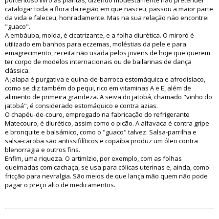
portentoso livro às plantas, dizendo modestamente não pretender
catalogar toda a flora da região em que nasceu, passou a maior parte
da vida e faleceu, honradamente. Mas na sua relação não encontrei
"guaco".
A embáuba, moída, é cicatrizante, e a folha diurética. O miroró é
utilizado em banhos para eczemas, moléstias da pele e para
emagrecimento, receita não usada pelos jovens de hoje que querem
ter corpo de modelos internacionais ou de bailarinas de dança
clássica.
A jalapa é purgativa e quina-de-barroca estomáquica e afrodisíaco,
como se diz também do pequi, rico em vitaminas A e E, além de
alimento de primeira grandeza. A seiva do jatobá, chamado "vinho do
jatobá", é considerado estomáquico e contra azias.
O chapéu-de-couro, empregado na fabricação do refrigerante
Matecouro, é diurético, assim como o picão. A alfavaca é contra gripe
e bronquite e balsámico, como o "guaco" talvez. Salsa-parrilha e
salsa-caroba são antissifilíticos e copaíba produz um óleo contra
blenorragia e outros fins.
Enfim, uma riqueza. O artimízio, por exemplo, com as folhas
queimadas com cachaça, se usa para cólicas uterinas e, ainda, como
fricção para nevralgia. São meios de que lança mão quem não pode
pagar o preço alto de medicamentos.