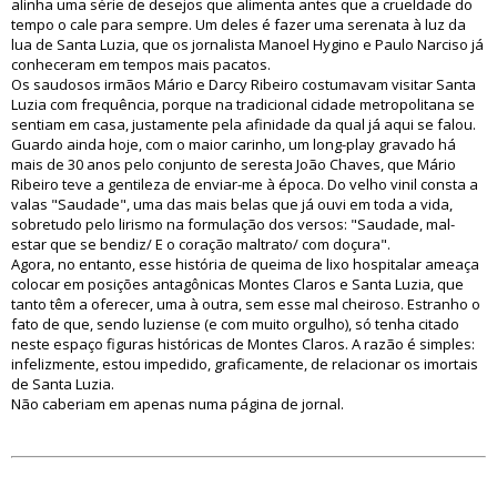
alinha uma série de desejos que alimenta antes que a crueldade do
tempo o cale para sempre. Um deles é fazer uma serenata à luz da
lua de Santa Luzia, que os jornalista Manoel Hygino e Paulo Narciso já
conheceram em tempos mais pacatos.
Os saudosos irmãos Mário e Darcy Ribeiro costumavam visitar Santa
Luzia com frequência, porque na tradicional cidade metropolitana se
sentiam em casa, justamente pela afinidade da qual já aqui se falou.
Guardo ainda hoje, com o maior carinho, um long-play gravado há
mais de 30 anos pelo conjunto de seresta João Chaves, que Mário
Ribeiro teve a gentileza de enviar-me à época. Do velho vinil consta a
valas "Saudade", uma das mais belas que já ouvi em toda a vida,
sobretudo pelo lirismo na formulação dos versos: "Saudade, mal-
estar que se bendiz/ E o coração maltrato/ com doçura".
Agora, no entanto, esse história de queima de lixo hospitalar ameaça
colocar em posições antagônicas Montes Claros e Santa Luzia, que
tanto têm a oferecer, uma à outra, sem esse mal cheiroso. Estranho o
fato de que, sendo luziense (e com muito orgulho), só tenha citado
neste espaço figuras históricas de Montes Claros. A razão é simples:
infelizmente, estou impedido, graficamente, de relacionar os imortais
de Santa Luzia.
Não caberiam em apenas numa página de jornal.
60934