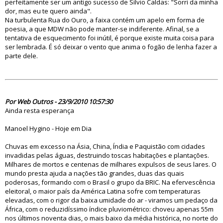
perfeitamente ser um antigo sucesso de Sílvio Caldas: "Sorri da minha
dor, mas eu te quero ainda".
Na turbulenta Rua do Ouro, a faixa contém um apelo em forma de
poesia, a que MDW não pode manter-se indiferente. Afinal, se a
tentativa de esquecimento foi inútil, é porque existe muita coisa para
ser lembrada. É só deixar o vento que anima o fogão de lenha fazer a
parte dele.
61591
Por Web Outros - 23/9/2010 10:57:30
Ainda resta esperança
Manoel Hygino - Hoje em Dia
Chuvas em excesso na Ásia, China, Índia e Paquistão com cidades
invadidas pelas águas, destruindo toscas habitações e plantações.
Milhares de mortos e centenas de milhares expulsos de seus lares. O
mundo presta ajuda a nações tão grandes, duas das quais
poderosas, formando com o Brasil o grupo da BRIC. Na efervescência
eleitoral, o maior país da América Latina sofre com temperaturas
elevadas, com o rigor da baixa umidade do ar - viramos um pedaço da
África, com o reduzidíssimo índice pluviométrico: choveu apenas 55m
nos últimos noventa dias, o mais baixo da média histórica, no norte do