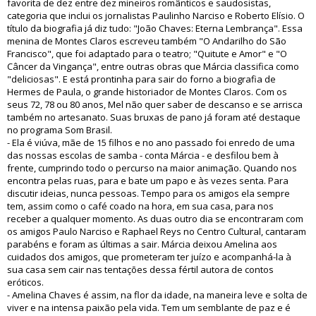
favorita de dez entre dez mineiros românticos e saudosistas,
categoria que inclui os jornalistas Paulinho Narciso e Roberto Elísio. O
título da biografia já diz tudo: "João Chaves: Eterna Lembrança". Essa
menina de Montes Claros escreveu também "O Andarilho do São
Francisco", que foi adaptado para o teatro; "Quitute e Amor" e "O
Câncer da Vingança", entre outras obras que Márcia classifica como
"deliciosas". E está prontinha para sair do forno a biografia de
Hermes de Paula, o grande historiador de Montes Claros. Com os
seus 72, 78 ou 80 anos, Mel não quer saber de descanso e se arrisca
também no artesanato. Suas bruxas de pano já foram até destaque
no programa Som Brasil.
- Ela é viúva, mãe de 15 filhos e no ano passado foi enredo de uma
das nossas escolas de samba - conta Márcia - e desfilou bem à
frente, cumprindo todo o percurso na maior animação. Quando nos
encontra pelas ruas, para e bate um papo e às vezes senta. Para
discutir ideias, nunca pessoas. Tempo para os amigos ela sempre
tem, assim como o café coado na hora, em sua casa, para nos
receber a qualquer momento. As duas outro dia se encontraram com
os amigos Paulo Narciso e Raphael Reys no Centro Cultural, cantaram
parabéns e foram as últimas a sair. Márcia deixou Amelina aos
cuidados dos amigos, que prometeram ter juízo e acompanhá-la à
sua casa sem cair nas tentações dessa fértil autora de contos
eróticos.
- Amelina Chaves é assim, na flor da idade, na maneira leve e solta de
viver e na intensa paixão pela vida. Tem um semblante de paz e é