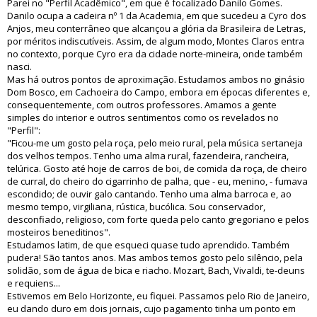
Parei no "Perfil Acadêmico", em que é focalizado Danilo Gomes.
Danilo ocupa a cadeira nº 1 da Academia, em que sucedeu a Cyro dos
Anjos, meu conterrâneo que alcançou a glória da Brasileira de Letras,
por méritos indiscutíveis. Assim, de algum modo, Montes Claros entra
no contexto, porque Cyro era da cidade norte-mineira, onde também
nasci.
Mas há outros pontos de aproximação. Estudamos ambos no ginásio
Dom Bosco, em Cachoeira do Campo, embora em épocas diferentes e,
consequentemente, com outros professores. Amamos a gente
simples do interior e outros sentimentos como os revelados no
"Perfil":
"Ficou-me um gosto pela roça, pelo meio rural, pela música sertaneja
dos velhos tempos. Tenho uma alma rural, fazendeira, rancheira,
telúrica. Gosto até hoje de carros de boi, de comida da roça, de cheiro
de curral, do cheiro do cigarrinho de palha, que - eu, menino, - fumava
escondido; de ouvir galo cantando. Tenho uma alma barroca e, ao
mesmo tempo, virgiliana, rústica, bucólica. Sou conservador,
desconfiado, religioso, com forte queda pelo canto gregoriano e pelos
mosteiros beneditinos".
Estudamos latim, de que esqueci quase tudo aprendido. Também
pudera! São tantos anos. Mas ambos temos gosto pelo silêncio, pela
solidão, som de água de bica e riacho. Mozart, Bach, Vivaldi, te-deuns
e requiens...
Estivemos em Belo Horizonte, eu fiquei. Passamos pelo Rio de Janeiro,
eu dando duro em dois jornais, cujo pagamento tinha um ponto em