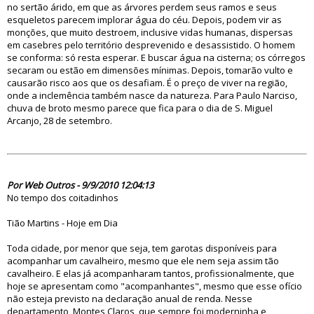
no sertão árido, em que as árvores perdem seus ramos e seus
esqueletos parecem implorar água do céu. Depois, podem vir as
monções, que muito destroem, inclusive vidas humanas, dispersas
em casebres pelo território desprevenido e desassistido. O homem
se conforma: só resta esperar. E buscar água na cisterna; os córregos
secaram ou estão em dimensões mínimas. Depois, tomarão vulto e
causarão risco aos que os desafiam. É o preço de viver na região,
onde a inclemência também nasce da natureza. Para Paulo Narciso,
chuva de broto mesmo parece que fica para o dia de S. Miguel
Arcanjo, 28 de setembro.
61183
Por Web Outros - 9/9/2010 12:04:13
No tempo dos coitadinhos
Tião Martins - Hoje em Dia
Toda cidade, por menor que seja, tem garotas disponíveis para
acompanhar um cavalheiro, mesmo que ele nem seja assim tão
cavalheiro. E elas já acompanharam tantos, profissionalmente, que
hoje se apresentam como "acompanhantes", mesmo que esse ofício
não esteja previsto na declaração anual de renda. Nesse
departamento, Montes Claros, que sempre foi moderninha e