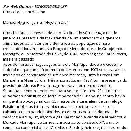
59352
Por Web Outros - 16/6/2010 09:54:27
Duas obras, um destino
Manoel Hygino - Jornal "Hoje em Dia"
Duas histórias, o mesmo destino. No final do século XIX, o Rio de
Janeiro se ressentia da inexistência de um entreposto de gêneros
alimentícios para atender à demanda da população sempre
crescente. Houvera antes a Praça do Mercado, obra de Gradjean de
Montigny, ou o Mercado do Peixe, de 1841, como registra Paulo Pacini,
mas era passado.
Após demoradas negociações entre a Municipalidade e o Governo
federal no que tange à permuta de terrenos, em 1903 se iniciaram os
trabalhos de construção de um novo mercado, junto à Praça Dom
Manuel, na Misericórdia. Três anos após, em 1907, com a presença do
presidente Afonso Pena, inaugurou-se a obra, em dezembro.
Supunha-se empreendimento para sempre: área de 20 mil metros
quadrados, estrutura de ferro importada da Europa, no centro havia
um pavilhão octogonal com 35 metros de altura, além de um relógio.
Existiram 16 ruas internas, oito radiais e oito transversais, com
calçamento em paralelepípedos, e centenas de lojas dotadas de
serviços e água, luz, esgoto e gás. Destinado à venda de alimentos, o
Mercado Municipal se tornou, em boa parte do século XX, o maior
complexo comercial da região. Mas o Rio de Janeiro seguia crescendo.