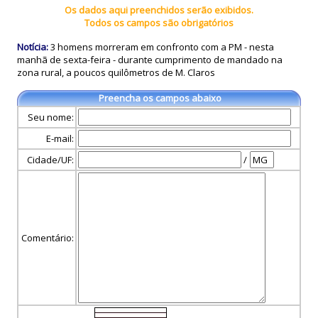
Os dados aqui preenchidos serão exibidos.
Todos os campos são obrigatórios
Notícia:
3 homens morreram em confronto com a PM - nesta
manhã de sexta-feira - durante cumprimento de mandado na
zona rural, a poucos quilômetros de M. Claros
Preencha os campos abaixo
Seu nome:
E-mail:
Cidade/UF:
/
Comentário: