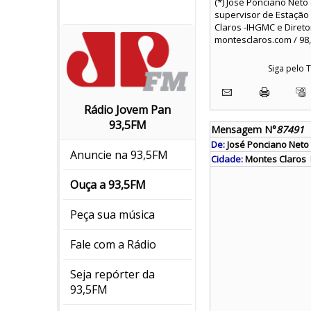
(*) José Ponciano Net
supervisor de Estação 
Claros -IHGMC e Direto
montesclaros.com / 98,
Siga pelo
Rádio Jovem Pan
93,5FM
Mensagem N°
87491
De:
José Ponciano Neto
Anuncie na 93,5FM
Cidade:
Montes Claros
Ouça a 93,5FM
Peça sua música
Fale com a Rádio
Seja repórter da
93,5FM