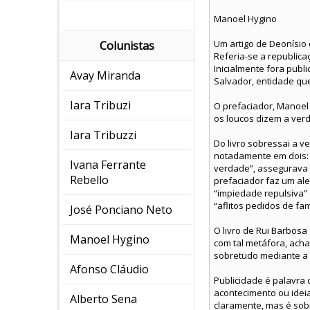
Manoel Hygino
Um artigo de Deonísio 
Colunistas
Referia-se a republica
Inicialmente fora publ
Avay Miranda
Salvador, entidade que
Iara Tribuzi
O prefaciador, Manoel 
os loucos dizem a verd
Iara Tribuzzi
Do livro sobressai a 
notadamente em dois: n
Ivana Ferrante
verdade”, assegurava 
Rebello
prefaciador faz um ale
“impiedade repulsiva” 
“aflitos pedidos de fam
José Ponciano Neto
O livro de Rui Barbosa
Manoel Hygino
com tal metáfora, acha
sobretudo mediante a 
Afonso Cláudio
Publicidade é palavra
acontecimento ou ideia
Alberto Sena
claramente, mas é sob