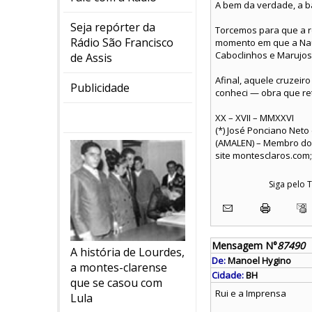
A bem da verdade, a ba
Seja repórter da
Torcemos para que a re
Rádio São Francisco
momento em que a Nau 
Caboclinhos e Marujos
de Assis
Afinal, aquele cruzeir
Publicidade
conheci — obra que ret
XX – XVII – MMXXVI
(*) José Ponciano Neto
(AMALEN) – Membro do I
site montesclaros.com;
Siga pelo
Mensagem N°
87490
A história de Lourdes,
De:
Manoel Hygino
a montes-clarense
Cidade:
BH
que se casou com
Rui e a Imprensa
Lula