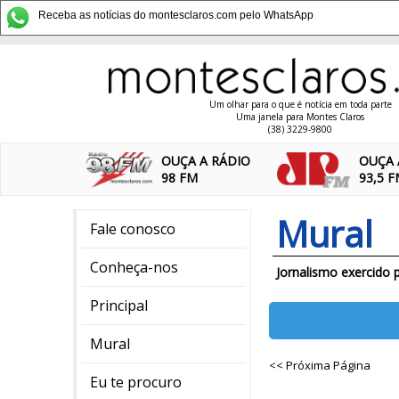
Receba as notícias do montesclaros.com pelo WhatsApp
Um olhar para o que é notícia em toda parte
Uma janela para Montes Claros
(38) 3229-9800
OUÇA A RÁDIO
OUÇA 
98 FM
93,5 
Mural
Fale conosco
Conheça-nos
Jornalismo exercido 
Principal
Mural
<< Próxima Página
Eu te procuro