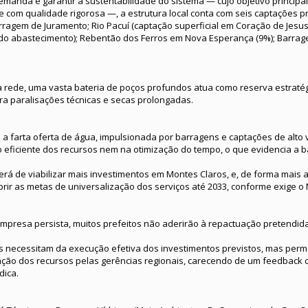
manda e garantir a sustentabilidade do sistema — cujo objetivo principa
e com qualidade rigorosa —, a estrutura local conta com seis captações pr
Barragem de Juramento; Rio Pacuí (captação superficial em Coração de Jesu
do abastecimento); Rebentão dos Ferros em Nova Esperança (9%); Barrag
ede, uma vasta bateria de poços profundos atua como reserva estratégi
ra paralisações técnicas e secas prolongadas.
a farta oferta de água, impulsionada por barragens e captações de alto v
 eficiente dos recursos nem na otimização do tempo, o que evidencia a b
terá de viabilizar mais investimentos em Montes Claros, e, de forma mais 
rir as metas de universalização dos serviços até 2033, conforme exige o
mpresa persista, muitos prefeitos não aderirão à repactuação pretendida
is necessitam da execução efetiva dos investimentos previstos, mas pe
ação dos recursos pelas gerências regionais, carecendo de um feedback c
dica.