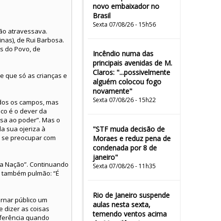
novo embaixador no
Brasil
Sexta 07/08/26 - 15h56
tão atravessava.
inas), de Rui Barbosa.
os do Povo, de
Incêndio numa das
principais avenidas de M.
Claros: "...possivelmente
e que só as crianças e
alguém colocou fogo
novamente"
Sexta 07/08/26 - 15h22
odos os campos, mas
ico é o dever da
sa ao poder”. Mas o
a sua ojeriza à
"STF muda decisão de
em se preocupar com
Moraes e reduz pena de
condenada por 8 de
janeiro"
 da Nação”. Continuando
Sexta 07/08/26 - 11h35
 é também pulmão: “É
Rio de Janeiro suspende
ornar público um
aulas nesta sexta,
e dizer as coisas
temendo ventos acima
nferência quando