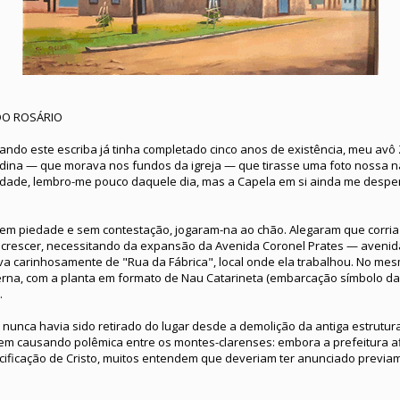
DO ROSÁRIO
ando este escriba já tinha completado cinco anos de existência, meu avô
ina — que morava nos fundos da igreja — que tirasse uma foto nossa n
rdade, lembro-me pouco daquele dia, mas a Capela em si ainda me despe
em piedade e sem contestação, jogaram-na ao chão. Alegaram que corria 
a crescer, necessitando da expansão da Avenida Coronel Prates — avenid
a carinhosamente de "Rua da Fábrica", local onde ela trabalhou. No mes
na, com a planta em formato de Nau Catarineta (embarcação símbolo da
.
, nunca havia sido retirado do lugar desde a demolição da antiga estrutu
m causando polêmica entre os montes-clarenses: embora a prefeitura af
cificação de Cristo, muitos entendem que deveriam ter anunciado previam