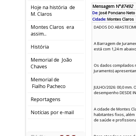
Mensagem N°
87492
Hoje na história de
De:
José Ponciano Neto
M. Claros
Cidade:
Montes Claros
Montes Claros era
DADOS DO ABASTECIME
assim...
A Barragem de Juramen
História
está com 1,24 m abaixo
Memorial de João
Os dados compilados na
Chaves
Juramento) apresentam
Memorial de
Fialho Pacheco
JULHO/2026: 00,0 mm. O
desempenho DESDE INÍC
Reportagens
A cidade de Montes Cla
Notícias por e-mail
habitantes fixos, alé
de saúde e profissiona