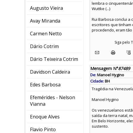
lembra o cinquentenári
Augusto Vieira
Wuttke (...)
Rui Barbosa conclui a
Avay Miranda
escritores que tinham 
procedendo, eram tão 
Carmen Netto
Siga pelo
Dário Cotrim
Dário Teixeira Cotrim
Mensagem N°
87489
Davidson Caldeira
De:
Manoel Hygino
Cidade:
BH
Edes Barbosa
Tragédia na Venezuel
Efemérides - Nelson
Manoel Hygino
Vianna
Os venezuelanos estão
saída da terra natal, 
Enoque Alves
Em Belo Horizonte, ele
sustento.
Flavio Pinto