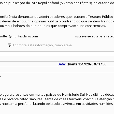
o da publicação do livro Reptilienfond (A verba dos répteis), da autoria 
 conferência denunciando administradores que roubam o Tesouro Público
o dever de embutir na opinião pública o contrário do que sentem, traindo o
ou mais ladrões do que aqueles que compravam suas consciências.
 Twitter @montesclaroscom
Inscreva-se aqui para receb
Aprimore esta informação, complete-a
Data:
Quarta 15/7/2026 07:17:56
a
 agora presentes em muitos países do Hemisfério Sul. Nas últimas déca
mas o recente cataclismo, resultante de crises terríveis, chamou a atenção
s habitam a periferia, lutando pela sobrevivência em atividades humilde