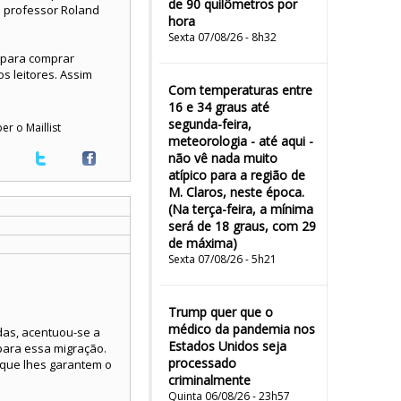
de 90 quilômetros por
do professor Roland
hora
Sexta 07/08/26 - 8h32
 para comprar
s leitores. Assim
Com temperaturas entre
16 e 34 graus até
segunda-feira,
er o Maillist
meteorologia - até aqui -
não vê nada muito
atípico para a região de
M. Claros, neste época.
(Na terça-feira, a mínima
será de 18 graus, com 29
de máxima)
Sexta 07/08/26 - 5h21
Trump quer que o
médico da pandemia nos
das, acentuou-se a
Estados Unidos seja
 para essa migração.
processado
s que lhes garantem o
criminalmente
Quinta 06/08/26 - 23h57