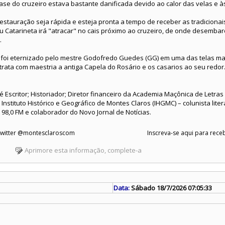
se do cruzeiro estava bastante danificada devido ao calor das velas e às
stauração seja rápida e esteja pronta a tempo de receber as tradicionai
Catarineta irá "atracar" no cais próximo ao cruzeiro, de onde desembar
.
o foi eternizado pelo mestre Godofredo Guedes (GG) em uma das telas mai
rata com maestria a antiga Capela do Rosário e os casarios ao seu redor
 é Escritor; Historiador; Diretor financeiro da Academia Maçônica de Letra
nstituto Histórico e Geográfico de Montes Claros (IHGMC) – colunista liter
 98,0 FM e colaborador do Novo Jornal de Notícias.
 Twitter @montesclaroscom
Inscreva-se aqui para receb
Aprimore esta informação, complete-a
Data:
Sábado 18/7/2026 07:05:33