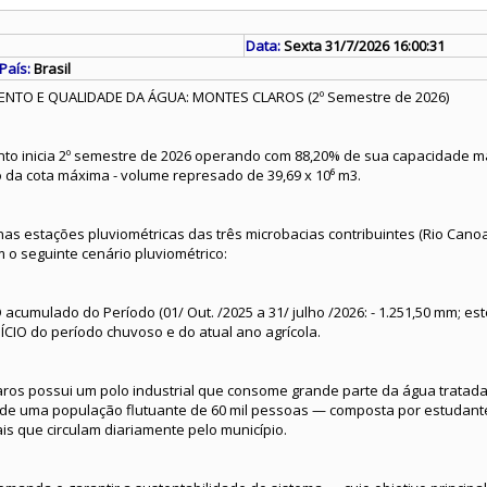
Data:
Sexta 31/7/2026 16:00:31
País:
Brasil
NTO E QUALIDADE DA ÁGUA: MONTES CLAROS (2º Semestre de 2026)
to inicia 2º semestre de 2026 operando com 88,20% de sua capacidade má
 da cota máxima - volume represado de 39,69 x 10⁶ m3.
s estações pluviométricas das três microbacias contribuintes (Rio Canoa
 o seguinte cenário pluviométrico:
 acumulado do Período (01/ Out. /2025 a 31/ julho /2026: - 1.251,50 mm; es
IO do período chuvoso e do atual ano agrícola.
ros possui um polo industrial que consome grande parte da água tratada,
m de uma população flutuante de 60 mil pessoas — composta por estudant
is que circulam diariamente pelo município.