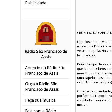
Publicidade
CRUZEIRO DA CAPELA 
Lá pelos anos 1960, qu
esposo de Dona Gerald
vetusta Capela. Na ve
Rádio São Francisco de
lembranças.
Assis
Pouco tempo depois, s
Anuncie na Rádio São
que Montes Claros iri
Francisco de Assis
mãe, Dorzinha, chamav
uma capela mais moder
caboclinhos e catopés)
Ouça a Rádio São
Francisco de Assis
O cruzeiro, no entanto
porém, sua remoção ve
Peça sua música
o símbolo maior da cru
motivo.
Fale com a Rádio