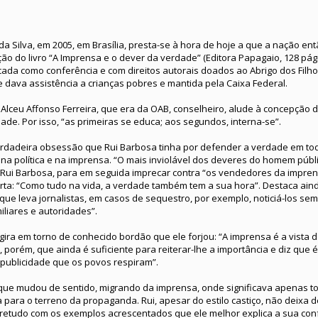
da Silva, em 2005, em Brasília, presta-se à hora de hoje a que a nação en
ção do livro “A Imprensa e o dever da verdade” (Editora Papagaio, 128 pág
icada como conferência e com direitos autorais doados ao Abrigo dos Filh
 dava assistência a crianças pobres e mantida pela Caixa Federal.
Alceu Affonso Ferreira, que era da OAB, conselheiro, alude à concepção d
ade. Por isso, “as primeiras se educa; aos segundos, interna-se”.
verdadeira obsessão que Rui Barbosa tinha por defender a verdade em t
a política e na imprensa. “O mais inviolável dos deveres do homem públ
Rui Barbosa, para em seguida imprecar contra “os vendedores da impren
rta: “Como tudo na vida, a verdade também tem a sua hora”. Destaca aind
que leva jornalistas, em casos de sequestro, por exemplo, noticiá-los s
iliares e autoridades”.
 gira em torno de conhecido bordão que ele forjou: “A imprensa é a vista
, porém, que ainda é suficiente para reiterar-lhe a importância e diz que
publicidade que os povos respiram”.
 que mudou de sentido, migrando da imprensa, onde significava apenas t
 para o terreno da propaganda. Rui, apesar do estilo castiço, não deixa d
retudo com os exemplos acrescentados que ele melhor explica a sua co