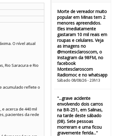
Morte de vereador muito
popular em Minas tem 2
menores apreendidos.
Eles imediatamente
gastaram 10 mil reais em
roupas e celulares. Veja
xima. O nível atual
as imagens no
@montesclaroscom, o
Instagram da 98FM, no
facebook
s, Rio Saracura e Rio
Montesclaroscom
Radiomoc e no whatsapp
Sábado 08/08/26 - 23h13
te acumulado reflete o
"...grave acidente
envolvendo dois carros
 e acerca de 440 mil
na BR-251, em Salinas,
es, pacientes da rede
na tarde deste sábado
(08). Sete pessoas
morreram e uma ficou
gravemente ferida..."