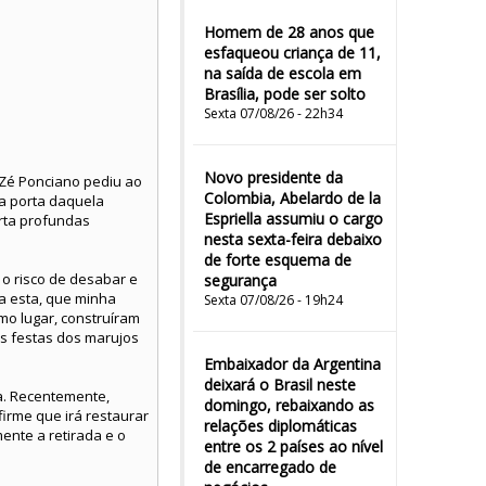
Homem de 28 anos que
esfaqueou criança de 11,
na saída de escola em
Brasília, pode ser solto
Sexta 07/08/26 - 22h34
Novo presidente da
 Zé Ponciano pediu ao
Colombia, Abelardo de la
a porta daquela
Espriella assumiu o cargo
rta profundas
nesta sexta-feira debaixo
de forte esquema de
o risco de desabar e
segurança
a esta, que minha
Sexta 07/08/26 - 19h24
mo lugar, construíram
s festas dos marujos
Embaixador da Argentina
deixará o Brasil neste
ra. Recentemente,
domingo, rebaixando as
irme que irá restaurar
relações diplomáticas
ente a retirada e o
entre os 2 países ao nível
de encarregado de