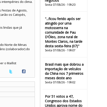
negócios
 intempéries do clima.
Sexta 07/08/26 - 19h20
s Festas de Agosto,
carão os Catopés,
"...ficou ferido após ser
atingido por uma
s lindas que já
motosserra na
.
comunidade de Pau
D’Óleo, zona rural de
Montes Claros, na tarde
s do Norte de Minas
desta sexta-feira (07)"
ário (colaborador) do
Sexta 07/08/26 - 19h07
er o Maillist
Brasil mais que dobrou a
importação de veículos
da China nos 7 primeiros
meses deste ano
Sexta 07/08/26 - 19h02
Por 51 votos a 47,
Congresso dos Estados
Unidos aprova nome do