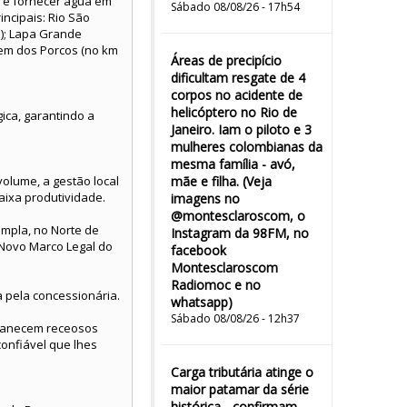
l é fornecer água em
Sábado 08/08/26 - 17h54
incipais: Rio São
s); Lapa Grande
em dos Porcos (no km
Áreas de precipício
dificultam resgate de 4
corpos no acidente de
helicóptero no Rio de
ca, garantindo a
Janeiro. Iam o piloto e 3
mulheres colombianas da
mesma família - avó,
olume, a gestão local
mãe e filha. (Veja
aixa produtividade.
imagens no
@montesclaroscom, o
ampla, no Norte de
Instagram da 98FM, no
 Novo Marco Legal do
facebook
Montesclaroscom
Radiomoc e no
 pela concessionária.
whatsapp)
Sábado 08/08/26 - 12h37
rmanecem receosos
onfiável que lhes
Carga tributária atinge o
maior patamar da série
histórica - confirmam